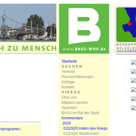
Startseite
S U C H E N
Termine
Pressemitteilungen
Anträge
Kontakt
V I D E O S
Über uns
Mitglied werden
Spenden
BASU im Rat der Stadt
Kommentare
2020
02|20|20 Hafen des Kriegs
hlprogramm
|
01|10|20 Stadtnorden