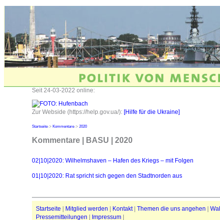
Seit 24-03-2022 online:
Zur Webside (https://help.gov.ua/):
[Hilfe für die Ukraine]
Startseite
->
Kommentare
->
2020
Kommentare | BASU | 2020
02|10|2020: Wilhelmshaven – Hafen des Kriegs – mit Folgen
01|10|2020: Rat spricht sich gegen den Stadtnorden aus
Startseite
|
Mitglied werden
|
Kontakt
|
Themen die uns angehen
|
Wa
Pressemitteilungen
|
Impressum
|