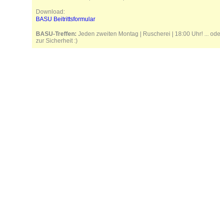
Download:
BASU Beitrittsformular
BASU-Treffen:
Jeden zweiten Montag | Ruscherei | 18:00 Uhr! ... od
zur Sicherheit :)