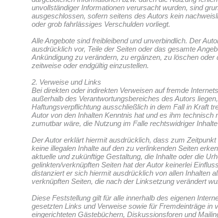
unvollständiger Informationen verursacht wurden, sind gru
ausgeschlossen, sofern seitens des Autors kein nachweisl
oder grob fahrlässiges Verschulden vorliegt.
Alle Angebote sind freibleibend und unverbindlich. Der Auto
ausdrücklich vor, Teile der Seiten oder das gesamte Ange
Ankündigung zu verändern, zu ergänzen, zu löschen oder d
zeitweise oder endgültig einzustellen.
2. Verweise und Links
Bei direkten oder indirekten Verweisen auf fremde Internetse
außerhalb des Verantwortungsbereiches des Autors liegen,
Haftungsverpflichtung ausschließlich in dem Fall in Kraft tr
Autor von den Inhalten Kenntnis hat und es ihm technisch
zumutbar wäre, die Nutzung im Falle rechtswidriger Inhalte
Der Autor erklärt hiermit ausdrücklich, dass zum Zeitpunkt
keine illegalen Inhalte auf den zu verlinkenden Seiten erke
aktuelle und zukünftige Gestaltung, die Inhalte oder die Ur
gelinkten/verknüpften Seiten hat der Autor keinerlei Einflu
distanziert er sich hiermit ausdrücklich von allen Inhalten al
verknüpften Seiten, die nach der Linksetzung verändert wu
Diese Feststellung gilt für alle innerhalb des eigenen Inter
gesetzten Links und Verweise sowie für Fremdeinträge in 
eingerichteten Gästebüchern, Diskussionsforen und Mailingli