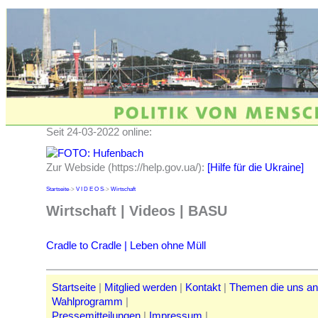
Seit 24-03-2022 online:
Zur Webside (https://help.gov.ua/):
[Hilfe für die Ukraine]
Startseite
->
V I D E O S
->
Wirtschaft
Wirtschaft | Videos | BASU
Cradle to Cradle | Leben ohne Müll
Startseite
|
Mitglied werden
|
Kontakt
|
Themen die uns a
Wahlprogramm
|
Pressemitteilungen
|
Impressum
|