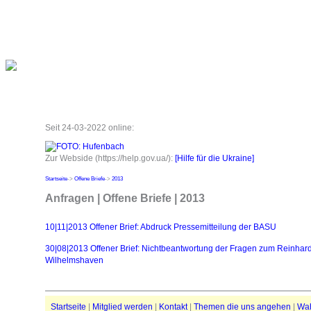
Seit 24-03-2022 online:
Zur Webside (https://help.gov.ua/):
[Hilfe für die Ukraine]
Startseite
->
Offene Briefe
->
2013
Anfragen | Offene Briefe | 2013
10|11|2013 Offener Brief: Abdruck Pressemitteilung der BASU
30|08|2013 Offener Brief: Nichtbeantwortung der Fragen zum Reinhar
Wilhelmshaven
Startseite
|
Mitglied werden
|
Kontakt
|
Themen die uns angehen
|
Wa