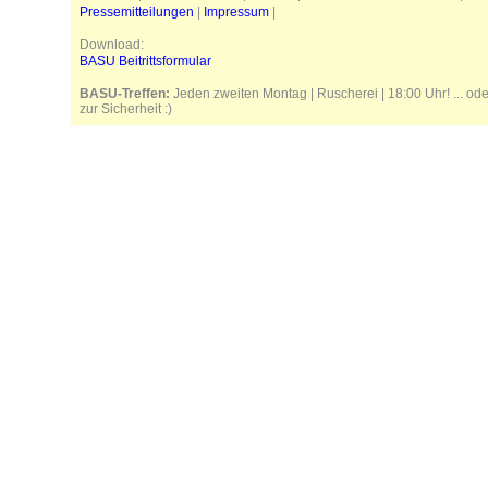
Pressemitteilungen
|
Impressum
|
Download:
BASU Beitrittsformular
BASU-Treffen:
Jeden zweiten Montag | Ruscherei | 18:00 Uhr! ... od
zur Sicherheit :)