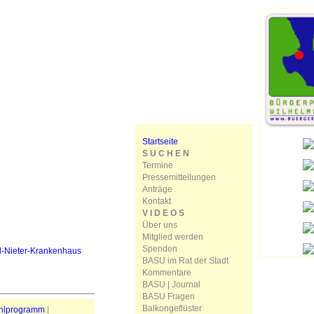
Startseite
S U C H E N
Termine
Pressemitteilungen
Anträge
Kontakt
V I D E O S
Über uns
Mitglied werden
Spenden
d-Nieter-Krankenhaus
BASU im Rat der Stadt
Kommentare
BASU | Journal
BASU Fragen
Balkongeflüster
hlprogramm
|