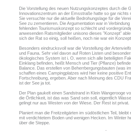
Die Vorstellung des neuen Nutzungskonzeptes durch die
Innovationszentrum an der Emsstraße hatte so gar nichts m
Sie versuchte nur die aktuelle Bedrohungslage für die Ver
See zu zementieren. Die Argumentation war in Verbindun
fehlenden Tourismuskonzept so schlecht und vordergründig
anwesenden Ratsmitglieder unisono dieses "Konzept" able
sich der Rat so einig, soll heißen, noch nie war ein Konzep
Besonders eindrucksvoll war die Vorstellung der Artenvielfa
und Fauna. Sehr viel davon auf Roten Listen und besonder
ökologisches System ist i. O. wenn sich alle beteiligten Fa
Einklang befinden, heißt Mensch und Tier (Pflanze) befinden
Balance. Das erstellen von Beherrbergungsbauten (was im
schaffen eines Campingplatzes wird hier keine positive Ent
Fortschreibung, ergeben. Aber nach Meinung des CDU Fra
ist der See ja tot.
Der Plan gaukelt einen Sandstrand in Klein Wangerooge v
die Örtlichkeit, ist das was Sand sein soll, eigentlich Wasse
gelingt nur aus Westen von der Wiese. Der Rest ist privat.
Planiert man die Freitzeitgärten im südöstlichen Teil, bleibt
mit verdichtetem Boden und wenigen Hecken. Im Winter heu
über die Steppe.