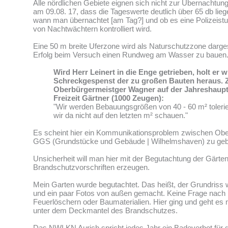
Alle nördlichen Gebiete eignen sich nicht zur Übernachtung
am 09.08. 17, dass die Tageswerte deutlich über 65 db lieg
wann man übernachtet [am Tag?] und ob es eine Polizeistu
von Nachtwächtern kontrolliert wird.
Eine 50 m breite Uferzone wird als Naturschutzzone dargest
Erfolg beim Versuch einen Rundweg am Wasser zu bauen
Wird Herr Leinert in die Enge getrieben, holt er 
Schreckgespenst der zu großen Bauten heraus. Z
Oberbürgermeistger Wagner auf der Jahreshaup
Freizeit Gärtner (1000 Zeugen):
"Wir werden Bebauungsgrößen von 40 - 60 m² toleri
wir da nicht auf den letzten m² schauen."
Es scheint hier ein Kommunikationsproblem zwischen Obe
GGS (Grundstücke und Gebäude | Wilhelmshaven) zu geb
Unsicherheit will man hier mit der Begutachtung der Gärte
Brandschutzvorschriften erzeugen.
Mein Garten wurde begutachtet. Das heißt, der Grundris
und ein paar Fotos von außen gemacht. Keine Frage nach
Feuerlöschern oder Baumaterialien. Hier ging und geht e
unter dem Deckmantel des Brandschutzes.
Das NWLKN Aurich spricht jedes Jahr ein Badeverbot für