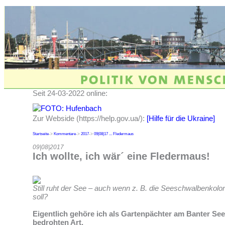
Seit 24-03-2022 online:
Zur Webside (https://help.gov.ua/):
[Hilfe für die Ukraine]
Startseite
->
Kommentare
->
2017
->
09|08|17 ... Fledermaus
09|08|2017
Ich wollte, ich wär´ eine Fledermaus!
Still ruht der See – auch wenn z. B. die Seeschwalbenkol
soll?
Eigentlich gehöre ich als Gartenpächter am Banter See
bedrohten Art.