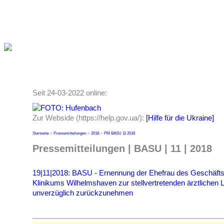
Seit 24-03-2022 online:
Zur Webside (https://help.gov.ua/):
[Hilfe für die Ukraine]
Startseite
->
Pressemitteilungen
->
2018
->
PM BASU 11 2018
Pressemitteilungen | BASU | 11 | 2018
19|11|2018: BASU - Ernennung der Ehefrau des Geschäfts
Klinikums Wilhelmshaven zur stellvertretenden ärztlichen Le
unverzüglich zurückzunehmen