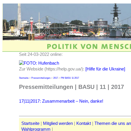
Seit 24-03-2022 online:
Zur Webside (https://help.gov.ua/):
[Hilfe für die Ukraine]
Startseite
->
Pressemitteilungen
->
2017
->
PM BASU 11 2017
Pressemitteilungen | BASU | 11 | 2017
17|11|2017: Zusammenarbeit – Nein, danke!
Startseite
|
Mitglied werden
|
Kontakt
|
Themen die uns a
Wahlprogramm
|