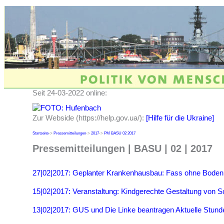
Seit 24-03-2022 online:
Zur Webside (https://help.gov.ua/):
[Hilfe für die Ukraine]
Startseite
->
Pressemitteilungen
->
2017
->
PM BASU 02 2017
Pressemitteilungen | BASU | 02 | 2017
27|02|2017: Geplanter Krankenhausbau: Fass ohne Boden
15|02|2017: Veranstaltung: Kindgerechte Gestaltung von S
13|02|2017: GUS und Die Linke beantragen Aktuelle Stund