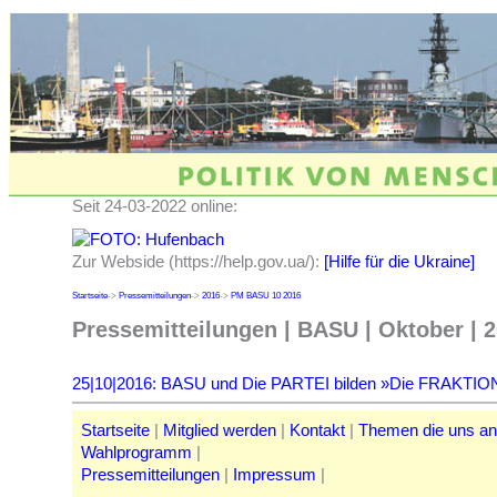
Seit 24-03-2022 online:
Zur Webside (https://help.gov.ua/):
[Hilfe für die Ukraine]
Startseite
->
Pressemitteilungen
->
2016
->
PM BASU 10 2016
Pressemitteilungen | BASU | Oktober | 
25|10|2016: BASU und Die PARTEI bilden »Die FRAKTIO
Startseite
|
Mitglied werden
|
Kontakt
|
Themen die uns a
Wahlprogramm
|
Pressemitteilungen
|
Impressum
|