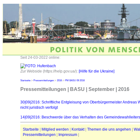
Seit 24-03-2022 online:
Zur Webside (https://help.gov.ua/):
[Hilfe für die Ukraine]
Startseite
->
Pressemitteilungen
->
2016
->
PM BASU 09 2016
Pressemitteilungen | BASU | September | 2016
30|09|2016: Schriftliche Entgleisung von Oberbürgermeister Andreas 
nicht juristisch verfolgt
14|09|2016: Beschwerde über das Verhalten des Gemeindewahlleiter
Startseite
|
Mitglied werden
|
Kontakt
|
Themen die uns angehen
|
Wa
Pressemitteilungen
|
Impressum
|