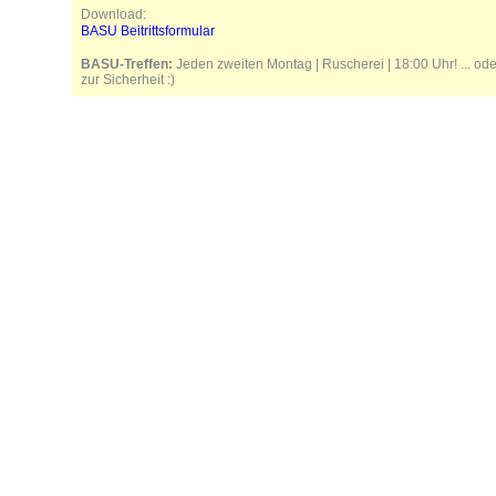
Download:
BASU Beitrittsformular
BASU-Treffen:
Jeden zweiten Montag | Ruscherei | 18:00 Uhr! ... od
zur Sicherheit :)