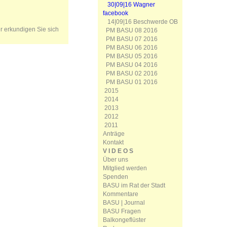
30|09|16 Wagner
facebook
14|09|16 Beschwerde OB
er erkundigen Sie sich
PM BASU 08 2016
PM BASU 07 2016
PM BASU 06 2016
PM BASU 05 2016
PM BASU 04 2016
PM BASU 02 2016
PM BASU 01 2016
2015
2014
2013
2012
2011
Anträge
Kontakt
V I D E O S
Über uns
Mitglied werden
Spenden
BASU im Rat der Stadt
Kommentare
BASU | Journal
BASU Fragen
Balkongeflüster