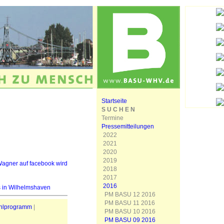
Startseite
S U C H E N
Termine
Pressemitteilungen
2022
2021
2020
2019
Wagner auf facebook wird
2018
2017
2016
s in Wilhelmshaven
PM BASU 12 2016
PM BASU 11 2016
hlprogramm
|
PM BASU 10 2016
PM BASU 09 2016