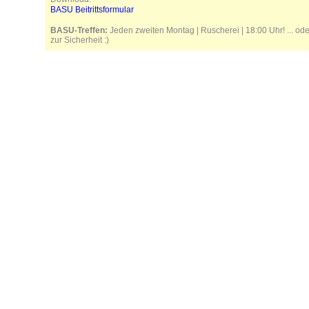
BASU Beitrittsformular
BASU-Treffen:
Jeden zweiten Montag | Ruscherei | 18:00 Uhr! ... od
zur Sicherheit :)