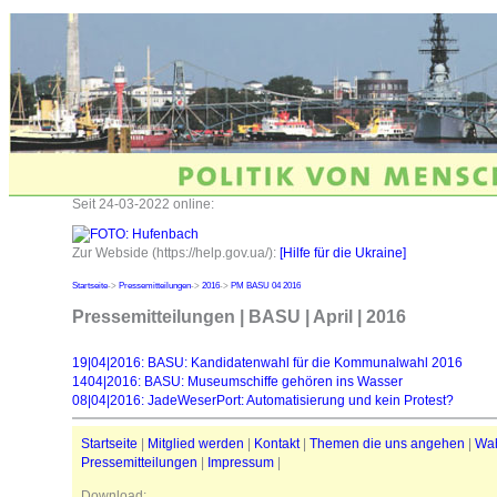
Seit 24-03-2022 online:
Zur Webside (https://help.gov.ua/):
[Hilfe für die Ukraine]
Startseite
->
Pressemitteilungen
->
2016
->
PM BASU 04 2016
Pressemitteilungen | BASU | April | 2016
19|04|2016: BASU: Kandidatenwahl für die Kommunalwahl 2016
1404|2016: BASU: Museumschiffe gehören ins Wasser
08|04|2016: JadeWeserPort: Automatisierung und kein Protest?
Startseite
|
Mitglied werden
|
Kontakt
|
Themen die uns angehen
|
Wa
Pressemitteilungen
|
Impressum
|
Download: