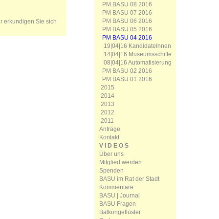
PM BASU 08 2016
PM BASU 07 2016
PM BASU 06 2016
er erkundigen Sie sich
PM BASU 05 2016
PM BASU 04 2016
19|04|16 KandidateInnen
14|04|16 Museumsschiffe
08|04|16 Automatisierung
PM BASU 02 2016
PM BASU 01 2016
2015
2014
2013
2012
2011
Anträge
Kontakt
V I D E O S
Über uns
Mitglied werden
Spenden
BASU im Rat der Stadt
Kommentare
BASU | Journal
BASU Fragen
Balkongeflüster