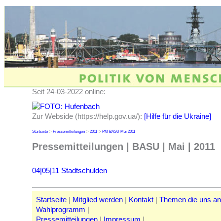
Seit 24-03-2022 online:
Zur Webside (https://help.gov.ua/):
[Hilfe für die Ukraine]
Startseite
->
Pressemitteilungen
->
2011
->
PM BASU Mai 2011
Pressemitteilungen | BASU | Mai | 2011
04|05|11 Stadtschulden
Startseite
|
Mitglied werden
|
Kontakt
|
Themen die uns a
Wahlprogramm
|
Pressemitteilungen
|
Impressum
|