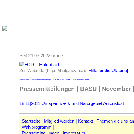
Seit 24-03-2022 online:
Zur Webside (https://help.gov.ua/):
[Hilfe für die Ukraine]
Startseite
->
Pressemitteilungen
->
2011
->
PM BASU November 2011
Pressemitteilungen | BASU | November 
18|11|2011 Umspannwerk und Naturgebiet Antonslust
Startseite
|
Mitglied werden
|
Kontakt
|
Themen die uns a
Wahlprogramm
|
Pressemitteilungen
|
Impressum
|