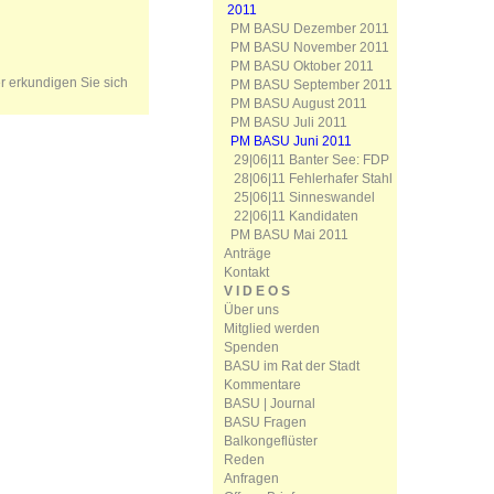
2011
PM BASU Dezember 2011
PM BASU November 2011
PM BASU Oktober 2011
er erkundigen Sie sich
PM BASU September 2011
PM BASU August 2011
PM BASU Juli 2011
PM BASU Juni 2011
29|06|11 Banter See: FDP
28|06|11 Fehlerhafer Stahl
25|06|11 Sinneswandel
22|06|11 Kandidaten
PM BASU Mai 2011
Anträge
Kontakt
V I D E O S
Über uns
Mitglied werden
Spenden
BASU im Rat der Stadt
Kommentare
BASU | Journal
BASU Fragen
Balkongeflüster
Reden
Anfragen