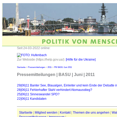
Seit 24-03-2022 online:
Zur Webside (https://help.gov.ua/):
[Hilfe für die Ukraine]
Startseite
->
Pressemitteilungen
->
2011
->
PM BASU Juni 2011
Pressemitteilungen | BASU | Juni | 2011
29|06|11 Banter See, Blaualgen, Einleiter und kein Ende der Debatte i
28|06|11 Fehlerhafter Stahl verhindert Atomausstieg?
25|06|11 Sinneswandel SPD?
22|06|11 Kandidaten
Startseite
|
Mitglied werden
|
Kontakt
|
Themen die uns angehen
|
Wa