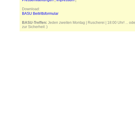
Pressemitteilungen
|
Impressum
|
Download:
BASU Beitrittsformular
BASU-Treffen:
Jeden zweiten Montag | Ruscherei | 18:00 Uhr! ... od
zur Sicherheit :)