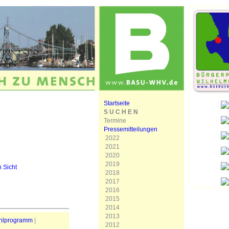
Startseite
S U C H E N
Termine
Pressemitteilungen
2022
2021
2020
2019
n Sicht
2018
2017
2016
2015
2014
2013
hlprogramm
|
2012