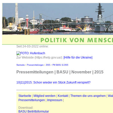
Seit 24-03-2022 online:
Zur Webside (https://help.gov.ua/):
[Hilfe für die Ukraine]
Startseite
->
Pressemitteilungen
->
2015
->
PM BASU 11 2015
Pressemitteilungen | BASU | November | 2015
10|11|2015: Schon wieder ein Stück Zukunft verspielt?
Startseite
|
Mitglied werden
|
Kontakt
|
Themen die uns angehen
|
Wa
Pressemitteilungen
|
Impressum
|
Download:
BASU Beitrittsformular