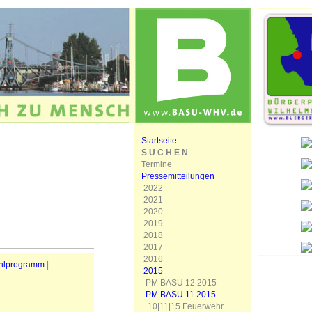
Startseite
S U C H E N
Termine
Pressemitteilungen
2022
2021
2020
2019
2018
2017
2016
hlprogramm
|
2015
PM BASU 12 2015
PM BASU 11 2015
10|11|15 Feuerwehr