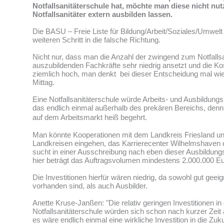
Notfallsanitäterschule hat, möchte man diese nicht nu
Notfallsanitäter extern ausbilden lassen.
Die BASU – Freie Liste für Bildung/Arbeit/Soziales/Umwelt 
weiteren Schritt in die falsche Richtung.
Nicht nur, dass man die Anzahl der zwingend zum Notfallsa
auszubildenden Fachkräfte sehr niedrig ansetzt und die K
ziemlich hoch, man denkt bei dieser Entscheidung mal wie
Mittag.
Eine Notfallsanitäterschule würde Arbeits- und Ausbildung
das endlich einmal außerhalb des prekären Bereichs, denn N
auf dem Arbeitsmarkt heiß begehrt.
Man könnte Kooperationen mit dem Landkreis Friesland u
Landkreisen eingehen, das Karrierecenter Wilhelmshaven
sucht in einer Ausschreibung nach eben dieser Ausbildungs
hier beträgt das Auftragsvolumen mindestens 2.000.000 Eu
Die Investitionen hierfür wären niedrig, da sowohl gut gee
vorhanden sind, als auch Ausbilder.
Anette Kruse-Janßen: "Die relativ geringen Investitionen in
Notfallsanitäterschule würden sich schon nach kurzer Zeit
es wäre endlich einmal eine wirkliche Investition in die Zuku