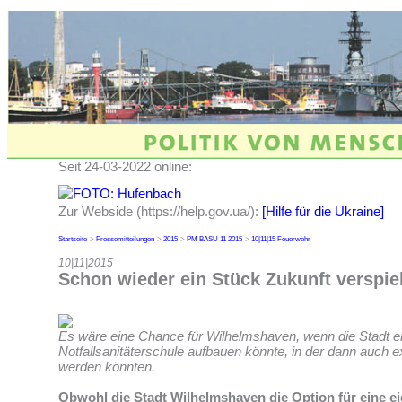
Seit 24-03-2022 online:
Zur Webside (https://help.gov.ua/):
[Hilfe für die Ukraine]
Startseite
->
Pressemitteilungen
->
2015
->
PM BASU 11 2015
->
10|11|15 Feuerwehr
10|11|2015
Schon wieder ein Stück Zukunft verspie
Es wäre eine Chance für Wilhelmshaven, wenn die Stadt e
Notfallsanitäterschule aufbauen könnte, in der dann auch e
werden könnten.
Obwohl die Stadt Wilhelmshaven die Option für eine e