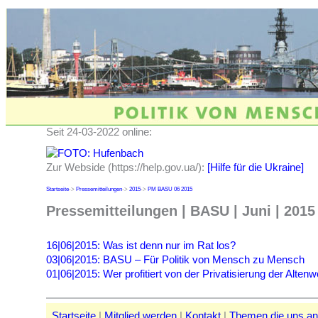
Seit 24-03-2022 online:
Zur Webside (https://help.gov.ua/):
[Hilfe für die Ukraine]
Startseite
->
Pressemitteilungen
->
2015
->
PM BASU 06 2015
Pressemitteilungen | BASU | Juni | 2015
16|06|2015: Was ist denn nur im Rat los?
03|06|2015: BASU – Für Politik von Mensch zu Mensch
01|06|2015: Wer profitiert von der Privatisierung der Alte
Startseite
|
Mitglied werden
|
Kontakt
|
Themen die uns a