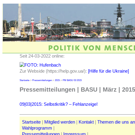
Seit 24-03-2022 online:
Zur Webside (https://help.gov.ua/):
[Hilfe für die Ukraine]
Startseite
->
Pressemitteilungen
->
2015
->
PM BASU 03 2015
Pressemitteilungen | BASU | März | 201
09|03|2015: Selbstkritik? – Fehlanzeige!
Startseite
|
Mitglied werden
|
Kontakt
|
Themen die uns a
Wahlprogramm
|
Pressemitteilungen
|
Impressum
|