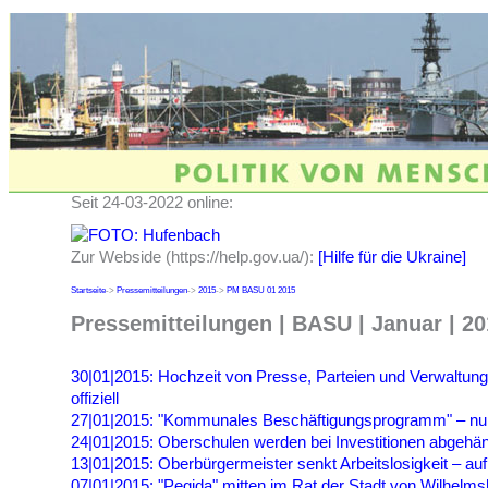
Seit 24-03-2022 online:
Zur Webside (https://help.gov.ua/):
[Hilfe für die Ukraine]
Startseite
->
Pressemitteilungen
->
2015
->
PM BASU 01 2015
Pressemitteilungen | BASU | Januar | 2
30|01|2015: Hochzeit von Presse, Parteien und Verwaltun
offiziell
27|01|2015: "Kommunales Beschäftigungsprogramm" – nur
24|01|2015: Oberschulen werden bei Investitionen abgehä
13|01|2015: Oberbürgermeister senkt Arbeitslosigkeit – au
07|01|2015: "Pegida" mitten im Rat der Stadt von Wilhelm