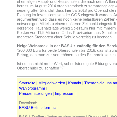
ehemaligen Haupt- und Realschulen, die nach dem Wille
bereits im August 2014 organisatorisch zusammengelegt wu
riesengroßer Skandal, dass hier bis 2018 pro Oberschule n
Planung im Investitionsplan der GGS eingestellt wurden. 
argumentiert wird, dass es noch keine belastbaren Zahlen
notwendigen Mittel zu einem späteren Zeitpunkt eingestellt 
derzeitige Haushaltslage wenig Spielraum hier mit immerh
Kosten von 11,5 Millionen €, das Provisorium aus Schulco
mehreren Standorten einer Schule vorzeitig zu beenden.
Helga Weinstock, in der BASU zuständig für den Berei
"200.000 Euro für beide Oberschulen bis 2018, das ist zufä
Betrag, den man zur Verschönerung des Bismarckplatzes 
Ist es uns nicht mehr Wert, schnellstens gute Bildungsvor
Oberschüler zu schaffen??"
Startseite
|
Mitglied werden
|
Kontakt
|
Themen die uns a
Wahlprogramm
|
Pressemitteilungen
|
Impressum
|
Download:
BASU Beitrittsformular
BASU-Treffen:
Jeden zweiten Montag | Ruscherei | 18:00 