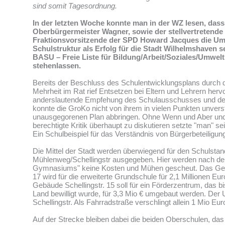
sind somit Tagesordnung.
In der letzten Woche konnte man in der WZ lesen, dass
Oberbürgermeister Wagner, sowie der stellvertretende
Fraktionsvorsitzende der SPD Howard Jacques die Um
Schulstruktur als Erfolg für die Stadt Wilhelmshaven 
BASU – Freie Liste für Bildung/Arbeit/Soziales/Umwelt
stehenlassen.
Bereits der Beschluss des Schulentwicklungsplans durc
Mehrheit im Rat rief Entsetzen bei Eltern und Lehrern herv
anderslautende Empfehung des Schulausschusses und des
konnte die GroKo nicht von ihrem in vielen Punkten unvers
unausgegorenen Plan abbringen. Ohne Wenn und Aber und
berechtigte Kritik überhaupt zu diskutieren setzte "man" s
Ein Schulbeispiel für das Verständnis von Bürgerbeteiligun
Die Mittel der Stadt werden überwiegend für den Schulstan
Mühlenweg/Schellingstr ausgegeben. Hier werden nach d
Gymnasiums" keine Kosten und Mühen gescheut. Das Geb
17 wird für die erweiterte Grundschule für 2,1 Millionen Eur
Gebäude Schellingstr. 15 soll für ein Förderzentrum, das b
Land bewilligt wurde, für 3,3 Mio € umgebaut werden. Der
Schellingstr. Als Fahrradstraße verschlingt allein 1 Mio Eur
Auf der Strecke bleiben dabei die beiden Oberschulen, das 