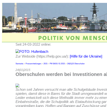
Seit 24-03-2022 online:
Zur Webside (https://help.gov.ua/):
[Hilfe für die Ukraine]
Startseite
->
Pressemitteilungen
->
2015
->
PM BASU 01 2015
->
24|01|15 Oberschulen
24|01|2015
Oberschulen werden bei Investitionen 
Schon seit Jahren versucht man alte Schulgebäude Invest
spielen, damit diese in Bares für die Stadt umngewandelt 
Leider entwickelt sich diese Methodik immer mehr zu einer
Einbahnstraße, die die Schulpolitik als Etataufstockung gar
vorantreiben kann. Hoffen und Bangen auf Zuschüsse und