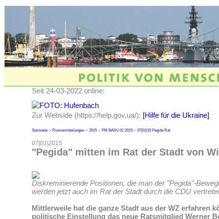
Seit 24-03-2022 online:
Zur Webside (https://help.gov.ua/):
[Hilfe für die Ukraine]
Startseite
->
Pressemitteilungen
->
2015
->
PM BASU 01 2015
->
07|01|15 Pegida Rat
07|01|2015
"Pegida" mitten im Rat der Stadt von 
Diskreminierende Positionen, die man der "Pegida"-Beweg
werden jetzt auch im Rat der Stadt durch die CDU vertrete
Mittlerweile hat die ganze Stadt aus der WZ erfahren 
politische Einstellung das neue Ratsmitglied Werner 