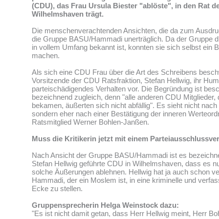
(CDU), das Frau Ursula Biester "ablöste", in den Rat d
Wilhelmshaven trägt.
Die menschenverachtenden Ansichten, die da zum Ausdru
die Gruppe BASU/Hammadi unerträglich. Da der Gruppe d
in vollem Umfang bekannt ist, konnten sie sich selbst ein 
machen.
Als sich eine CDU Frau über die Art des Schreibens besch
Vorsitzende der CDU Ratsfraktion, Stefan Hellwig, ihr Hum
parteischädigendes Verhalten vor. Die Begründung ist be
bezeichnend zugleich, denn "alle anderen CDU Mitglieder, 
bekamen, äußerten sich nicht abfällig". Es sieht nicht nach
sondern eher nach einer Bestätigung der inneren Werteo
Ratsmitglied Werner Bohlen-Janßen.
Muss die Kritikerin jetzt mit einem Parteiausschlussv
Nach Ansicht der Gruppe BASU/Hammadi ist es bezeichne
Stefan Hellwig geführte CDU in Wilhelmshaven, dass es nur
solche Äußerungen ablehnen. Hellwig hat ja auch schon ve
Hammadi, der ein Moslem ist, in eine kriminelle und verfas
Ecke zu stellen.
Gruppensprecherin Helga Weinstock dazu:
"Es ist nicht damit getan, dass Herr Hellwig meint, Herr Bo