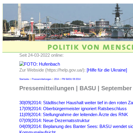
Seit 24-03-2022 online:
Zur Webside (https://help.gov.ua/):
[Hilfe für die Ukraine]
Startseite
->
Pressemitteilungen
->
2014
->
PM BASU 09 2014
Pressemitteilungen | BASU | September 
30|09|2014: Städtischer Haushalt weiter tief in den roten Z
17|09|2014: Oberbürgermeister ignoriert Ratsbeschluss
11|09|2014: Stellungnahme der leitenden Ärzte des RNK
07|09|2014: Neue Dezernatsstruktur
04|09|2014: Beplanung des Banter Sees: BASU wendet si
Kommunalaufsicht