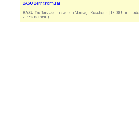
BASU Beitrittsformular
BASU-Treffen:
Jeden zweiten Montag | Ruscherei | 18:00 Uhr! ... od
zur Sicherheit :)