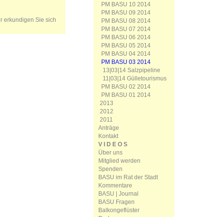
PM BASU 10 2014
PM BASU 09 2014
er erkundigen Sie sich
PM BASU 08 2014
PM BASU 07 2014
PM BASU 06 2014
PM BASU 05 2014
PM BASU 04 2014
PM BASU 03 2014
13|03|14 Salzpipeline
11|03|14 Gülletourismus
PM BASU 02 2014
PM BASU 01 2014
2013
2012
2011
Anträge
Kontakt
V I D E O S
Über uns
Mitglied werden
Spenden
BASU im Rat der Stadt
Kommentare
BASU | Journal
BASU Fragen
Balkongeflüster