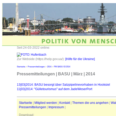
Seit 24-03-2022 online:
Zur Webside (https://help.gov.ua/):
[Hilfe für die Ukraine]
Startseite
->
Pressemitteilungen
->
2014
->
PM BASU 03 2014
Pressemitteilungen | BASU | März | 2014
13|03|2014: BASU besorgt über Salzpipelinevorhaben in Hooksiel
11|03|2014: "Gülletourismus" auf dem JadeWeserPort
Startseite
|
Mitglied werden
|
Kontakt
|
Themen die uns angehen
|
Wa
Pressemitteilungen
|
Impressum
|
Download: