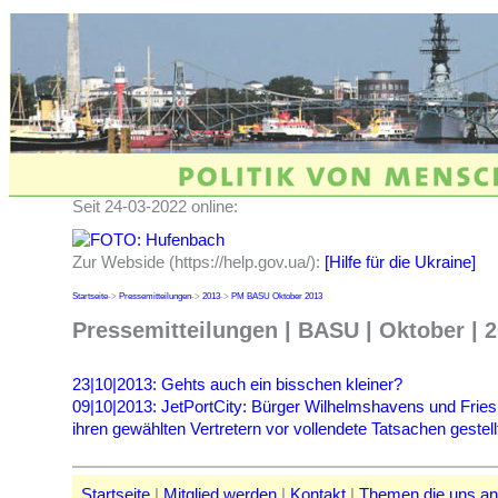
Seit 24-03-2022 online:
Zur Webside (https://help.gov.ua/):
[Hilfe für die Ukraine]
Startseite
->
Pressemitteilungen
->
2013
->
PM BASU Oktober 2013
Pressemitteilungen | BASU | Oktober | 
23|10|2013: Gehts auch ein bisschen kleiner?
09|10|2013: JetPortCity: Bürger Wilhelmshavens und Fries
ihren gewählten Vertretern vor vollendete Tatsachen gestel
Startseite
|
Mitglied werden
|
Kontakt
|
Themen die uns a