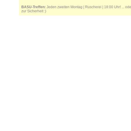
BASU-Treffen:
Jeden zweiten Montag | Ruscherei | 18:00 Uhr! ... od
zur Sicherheit :)