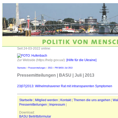
Seit 24-03-2022 online:
Zur Webside (https://help.gov.ua/):
[Hilfe für die Ukraine]
Startseite
->
Pressemitteilungen
->
2013
->
PM BASU Juli 2013
Pressemitteilungen | BASU | Juli | 2013
23|07|2013: Wilhelmshavener Rat mit intransparenten Symptomen
Startseite
|
Mitglied werden
|
Kontakt
|
Themen die uns angehen
|
Wa
Pressemitteilungen
|
Impressum
|
Download:
BASU Beitrittsformular