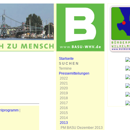
Startseite
S U C H E N
Termine
Pressemitteilungen
2022
2021
2020
2019
2018
2017
2016
hlprogramm
|
2015
2014
2013
PM BASU Dezember 2013