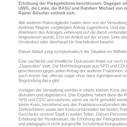
Erhöhung der Parkgebühren beschlossen. Dagegen st
UWG, die Linke, die BASU und Ratsherr Michael von d
Rainer Büscher enthielt sich.
Alle anderen Ratsmitglieder haben dem von der Verwaltun
Andreas Wagner vorgelegten Antrag zugestimmt. Und das
Ablehnern des Antrages vehement auf die damit verbund
hingewiesen wurde. Erst ein Artikel auf der ersten Seite de
Umdenken oder überhaupt ein Nachdenken bewirkt.
Dieser Ablauf zeigt symptomatisch die Situation im Wilhe
Eine sachliche und inhaltliche Diskussion findet nur noch i
„Opposition“ statt. Die Mehrheitsgruppe aus SPD und CD
geschlossen gegen jeden Antrag der anderen Fraktionen, w
auch immer hat, oftmals sogar ohne dass irgendjemand ei
Begründung dazu gibt.
Vorlagen der Verwaltung werden in einem kleinen Kreis de
diskutiert und abgestimmt. Das Ergebnis haben dann die R
SPD und CDU umzusetzen, wenn sie nicht gemobbt werden
kleine Kreis, bestehend aus den Fraktionsvorsitzenden d
Stellvertretern sowie den Kreisvorsitzenden bei beiden Par
Geschicke unserer Stadt in weiten Teilen. Diesen Personen
Erhöhung der Hundesteuer, die Erhöhung der Parkgebühren
und pädagogisch nicht ausgereifte Schulentwicklungsplan