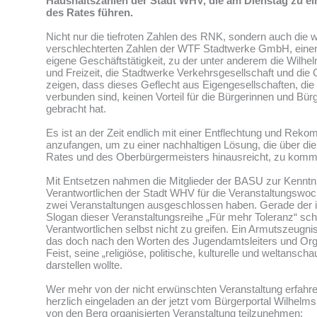
Haushaltszahlen der Stadt WHV, die am Dienstag zu e
des Rates führen.
Nicht nur die tiefroten Zahlen des RNK, sondern auch die 
verschlechterten Zahlen der WTF Stadtwerke GmbH, einer
eigene Geschäftstätigkeit, zu der unter anderem die Wilhe
und Freizeit, die Stadtwerke Verkehrsgesellschaft und di
zeigen, dass dieses Geflecht aus Eigengesellschaften, die
verbunden sind, keinen Vorteil für die Bürgerinnen und Bür
gebracht hat.
Es ist an der Zeit endlich mit einer Entflechtung und Rek
anzufangen, um zu einer nachhaltigen Lösung, die über di
Rates und des Oberbürgermeisters hinausreicht, zu komm
Mit Entsetzen nahmen die Mitglieder der BASU zur Kenntni
Verantwortlichen der Stadt WHV für die Veranstaltungswoc
zwei Veranstaltungen ausgeschlossen haben. Gerade der 
Slogan dieser Veranstaltungsreihe „Für mehr Toleranz“ sch
Verantwortlichen selbst nicht zu greifen. Ein Armutszeugni
das doch nach den Worten des Jugendamtsleiters und Org
Feist, seine „religiöse, politische, kulturelle und weltanschau
darstellen wollte.
Wer mehr von der nicht erwünschten Veranstaltung erfahre
herzlich eingeladen an der jetzt vom Bürgerportal Wilhel
von den Berg organisierten Veranstaltung teilzunehmen: