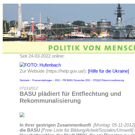
Seit 24-03-2022 online:
Zur Webside (https://help.gov.ua/):
[Hilfe für die Ukraine]
Startseite
->
Pressemitteilungen
->
2012
->
PM BASU November 2012
->
07|11|12 Rekommunalisierung
07|11|2012
BASU plädiert für Entflechtung und
Rekommunalisierung
In ihrer gestrigen Zusammenkunft
[Montag: 05-11-2012]
die BASU
[Freie Liste für Bildung/Arbeit/Soziales/Umwelt]