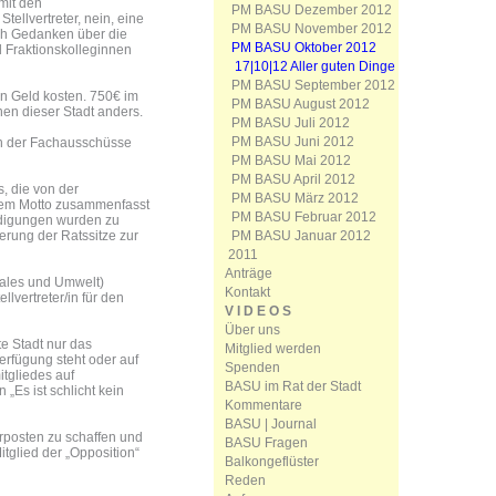
mit den
PM BASU Dezember 2012
ellvertreter, nein, eine
PM BASU November 2012
ich Gedanken über die
PM BASU Oktober 2012
 Fraktionskolleginnen
17|10|12 Aller guten Dinge
PM BASU September 2012
n Geld kosten. 750€ im
PM BASU August 2012
nen dieser Stadt anders.
PM BASU Juli 2012
PM BASU Juni 2012
en der Fachausschüsse
PM BASU Mai 2012
PM BASU April 2012
, die von der
PM BASU März 2012
dem Motto zusammenfasst
PM BASU Februar 2012
ädigungen wurden zu
PM BASU Januar 2012
erung der Ratssitze zur
2011
Anträge
ziales und Umwelt)
Kontakt
lvertreter/in für den
V I D E O S
Über uns
e Stadt nur das
Mitglied werden
erfügung steht oder auf
Spenden
itgliedes auf
BASU im Rat der Stadt
„Es ist schlicht kein
Kommentare
BASU | Journal
rposten zu schaffen und
BASU Fragen
tglied der „Opposition“
Balkongeflüster
Reden