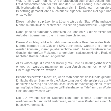
viele Termine wahrnehme.“ Und er präsentiert auch gleich zusammen 
Fraktionsvorsitzenden der CDU und der SPD die Lösung: einen dritten St
Stellvertreterin, denn natürlich hat man sich im Dreierteam schon gle
Besetzung gemacht, ohne auch nur die eigenen Fraktionskollegen und
einzuweihen.
Diese mal eben so präsentierte Lösung würde der Stadt Wilhelmshave
Monat. 8250€ im Jahr. Nicht viel? Das sehen garantiert viele Bürger/in
Dabei gäbe es durchaus Alternativen. So könnten z.B. die Vorsitzend
Aufgaben übernehmen, die in ihrem Bereich liegen.
Dieser Vorschlag reiht sich nahtlos ein in andere Beschlüsse des Rates
Mehrheitsgruppe aus CDU und SPD durchgesetzt wurden und unter 
werden könnten „Sparen ja, aber nicht bei uns“. Die Aufwandsentsch
Gunsten der großen Fraktionen angehoben, statt gesenkt, eine Reduzi
nächsten Kommunalwahl abgelehnt.
Alles Vorschläge, die von der BASU (Freie Liste für Bildung/Arbeit/So
eingebracht wurden, zusammen mit dem Vorschlag, nur noch eine/n Stel
Oberbürgermeister zu wählen.
Besonders betroffen macht es, wenn man bedenkt, dass für die gesamt
fünffache dieser Summe für die Aufwertung der Kinderspielplätze zur V
der letzten Sitzung des Sozialausschusses, der Vorschlag eines Ratsm
geringfügige Unterstützung der „Wilhelmshavener Tafel“ mit den Worten 
Geld da“ abgewiesen wird.
Die BASU wendet sich mit Nachdruck dagegen, einen 3. Bürgermeiste
wird dem auch dann nicht zustimmen, wenn dieser Posten mit einem Mi
besetzt werden sollte.