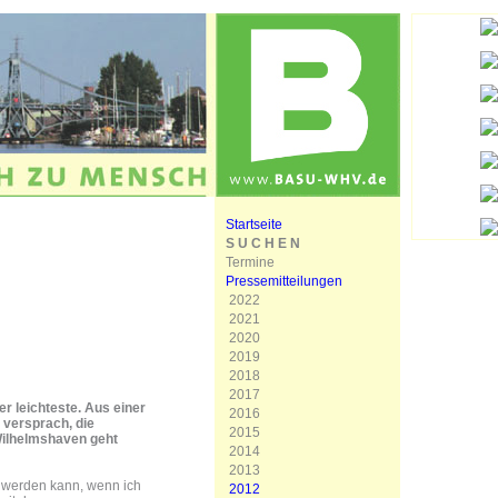
Startseite
S U C H E N
Termine
Pressemitteilungen
2022
2021
2020
2019
2018
2017
r leichteste. Aus einer
2016
 versprach, die
2015
Wilhelmshaven geht
2014
2013
ht werden kann, wenn ich
2012