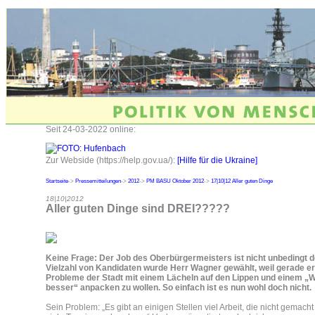
Seit 24-03-2022 online:
Zur Webside (https://help.gov.ua/):
[Hilfe für die Ukraine]
Startseite
->
Pressemitteilungen
->
2012
->
PM BASU Oktober 2012
->
17|10|12 Aller guten Dinge
18|10|2012
Aller guten Dinge sind DREI?????
Keine Frage: Der Job des Oberbürgermeisters ist nicht unbedingt de
Vielzahl von Kandidaten wurde Herr Wagner gewählt, weil gerade er
Probleme der Stadt mit einem Lächeln auf den Lippen und einem „
besser“ anpacken zu wollen. So einfach ist es nun wohl doch nicht.
Sein Problem: „Es gibt an einigen Stellen viel Arbeit, die nicht gemac