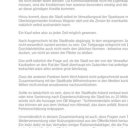
sie nicht weiter fallen werden. Da Kommunalkredite nicht mit Eigenkap
müssen, sind die Kreditzinsen hier sowieso besonders niedrig und die 
an diese günstigen Kredite kommen.
Hinzu kommt, dass die Stadt selbst im Verwaltungsrat der Sparkasse 
Oberbürgermeister Andreas Wagner sitzt und die Zinsen für eventuell
natürlich selbst aushandeln kann.
Ein Kauf wäre also zu jeder Zeit möglich gewesen.
Nach Augenschein ist die Stadthalle abgängig. In den vergangenen Ja
nicht wesentlich saniert worden zu sein. Die Tiefgarage entspricht mit
Durchfahrtshöhe auch nicht mehr den üblichen Normen - teilweise mu
ducken, um nicht an einen der Pfeiler zu stoßen.
Das wirft natürlich die Frage auf, ob die Stadt vor der von der Verwal
Kaufoption an den Rat der Stadt überhaupt ein Gutachten hat anfertig
betrachtet wäre alles andere grob fahrlässig.
Dass die anderen Parteien beim Wort Asbest nicht aufgeschreckt wurde
Zusammenhang mit der Stadthalle Wilhelmshaven in den Medien kursie
Willen nicht einmal ansatzweise nachzuvollziehen.
Sollte es tatsächlich so sein, dass in der Stadthalle Asbest verbaut wor
oder eine Sanierung nach Expertenschätzung die Stadt bis zu 20 Mill
würde sich die Aussage von OB Wagner: “Schlimmstenfalls reißen wir d
das können wir aus dem Verkauf von Altmetall, das dann anfällt, finanzi
Fehleinschätzung entpuppen.
Unverständlich in diesem Zusammenhang ist auch, dass Fragen zum
Weiterverwendung oder Nutzungskonzept aus der Öffentlichkeit herau
Ein Indiz dafür ist das Verhalten einiger Ratsmandatsträger, die die 