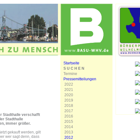
Startseite
S U C H E N
Termine
Pressemitteilungen
2022
2021
2020
2019
2018
2017
 Stadthalle verschafft
2016
er Stadthalle
2015
en, immer größer.
2014
2013
tzt gekauft werden, gilt
aber wer sagt denn, dass
2012