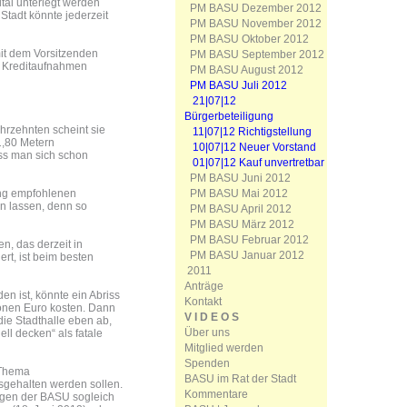
ital unterlegt werden
PM BASU Dezember 2012
Stadt könnte jederzeit
PM BASU November 2012
PM BASU Oktober 2012
mit dem Vorsitzenden
PM BASU September 2012
e Kreditaufnahmen
PM BASU August 2012
PM BASU Juli 2012
21|07|12
Bürgerbeteiligung
hrzehnten scheint sie
11|07|12 Richtigstellung
 1,80 Metern
10|07|12 Neuer Vorstand
ss man sich schon
01|07|12 Kauf unvertretbar
PM BASU Juni 2012
PM BASU Mai 2012
tung empfohlenen
en lassen, denn so
PM BASU April 2012
PM BASU März 2012
PM BASU Februar 2012
n, das derzeit in
PM BASU Januar 2012
rt, ist beim besten
2011
Anträge
den ist, könnte ein Abriss
Kontakt
ionen Euro kosten. Dann
V I D E O S
ie Stadthalle eben ab,
Über uns
ell decken“ als fatale
Mitglied werden
Spenden
 Thema
BASU im Rat der Stadt
sgehalten werden sollen.
Kommentare
Fragen der BASU sogleich