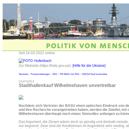
Seit 24-03-2022 online:
Zur Webside (https://help.gov.ua/):
[Hilfe für die Ukraine]
Startseite
->
Pressemitteilungen
->
2012
->
PM BASU Juli 2012
->
01|07|12 Kauf unvertretbar
01|07|2012
Stadthallenkauf Wilhelmshaven unvertretbar
Nachdem sich Vertreter der BASU einen optischen Eindruck von der
und ihre Recherche vorangetrieben haben, werden die Zweifel, mit d
Wilhelmshaven überhaupt noch etwas Sinnvolles anfangen zu könn
Das Argument, die Zinsen wären doch so günstig und deshalb müsste je
nur begrenzt. Zwar sind die Kreditzinsen im Augenblick sehr niedrig, 