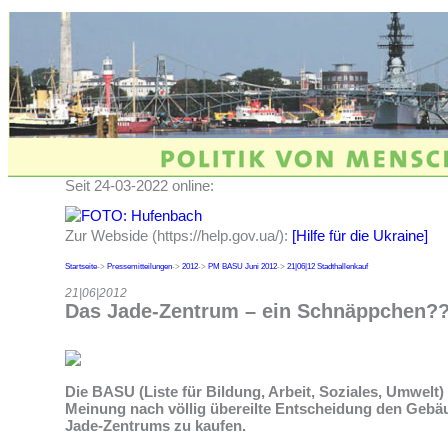
Seit 24-03-2022 online:
Zur Webside (https://help.gov.ua/):
[Hilfe für die Ukraine]
Startseite
->
Pressemitteilungen
->
2012
->
PM BASU Juni 2012
->
21|06|12 Stadthallenkauf
21|06|2012
Das Jade-Zentrum – ein Schnäppchen?
Die BASU (Liste für Bildung, Arbeit, Soziales, Umwelt) 
Meinung nach völlig übereilte Entscheidung den Geb
Jade-Zentrums zu kaufen.