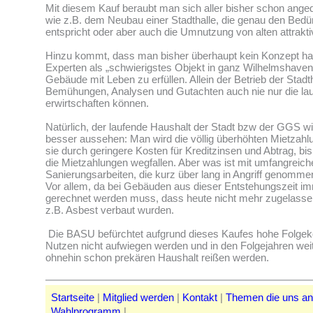
Mit diesem Kauf beraubt man sich aller bisher schon ange
wie z.B. dem Neubau einer Stadthalle, die genau den Bedü
entspricht oder aber auch die Umnutzung von alten attrak
Hinzu kommt, dass man bisher überhaupt kein Konzept ha
Experten als „schwierigstes Objekt in ganz Wilhelmshaven
Gebäude mit Leben zu erfüllen. Allein der Betrieb der Stadtha
Bemühungen, Analysen und Gutachten auch nie nur die la
erwirtschaften können.
Natürlich, der laufende Haushalt der Stadt bzw der GGS w
besser aussehen: Man wird die völlig überhöhten Mietzahlu
sie durch geringere Kosten für Kreditzinsen und Abtrag, b
die Mietzahlungen wegfallen. Aber was ist mit umfangreich
Sanierungsarbeiten, die kurz über lang in Angriff genom
Vor allem, da bei Gebäuden aus dieser Entstehungszeit i
gerechnet werden muss, dass heute nicht mehr zugelassen
z.B. Asbest verbaut wurden.
Die BASU befürchtet aufgrund dieses Kaufes hohe Folgeko
Nutzen nicht aufwiegen werden und in den Folgejahren wei
ohnehin schon prekären Haushalt reißen werden.
Startseite
|
Mitglied werden
|
Kontakt
|
Themen die uns a
Wahlprogramm
|