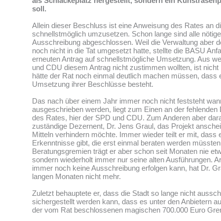
als Schlackeplatz hergestellt, sondern ein Kunstrasen
soll.
Allein dieser Beschluss ist eine Anweisung des Rates an d
schnellstmöglich umzusetzen. Schon lange sind alle nötige
Ausschreibung abgeschlossen. Weil die Verwaltung aber 
noch nicht in die Tat umgesetzt hatte, stellte die BASU An
erneuten Antrag auf schnellstmögliche Umsetzung. Aus 
und CDU diesem Antrag nicht zustimmen wollten, ist nicht 
hätte der Rat noch einmal deutlich machen müssen, dass e
Umsetzung ihrer Beschlüsse besteht.
Das nach über einem Jahr immer noch nicht feststeht wan
ausgeschrieben werden, liegt zum Einen an der fehlenden
des Rates, hier der SPD und CDU. Zum Anderen aber dara
zuständige Dezernent, Dr. Jens Graul, das Projekt anschei
Mitteln verhindern möchte. Immer wieder teilt er mit, dass
Erkenntnisse gibt, die erst einmal beraten werden müssten
Beratungsgremien trägt er aber schon seit Monaten nie et
sondern wiederholt immer nur seine alten Ausführungen. 
immer noch keine Ausschreibung erfolgen kann, hat Dr. Gr
langen Monaten nicht mehr.
Zuletzt behauptete er, dass die Stadt so lange nicht aussc
sichergestellt werden kann, dass es unter den Anbietern a
der vom Rat beschlossenen magischen 700.000 Euro Gren