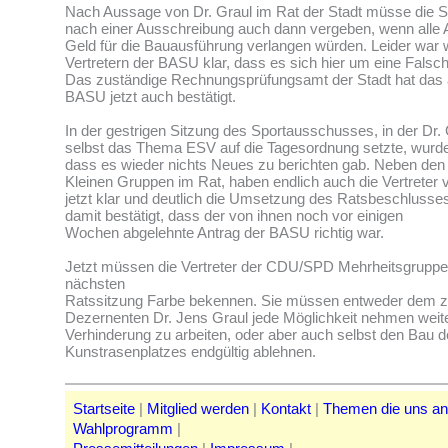
Nach Aussage von Dr. Graul im Rat der Stadt müsse die St
nach einer Ausschreibung auch dann vergeben, wenn alle 
Geld für die Bauausführung verlangen würden. Leider war 
Vertretern der BASU klar, dass es sich hier um eine Falsc
Das zuständige Rechnungsprüfungsamt der Stadt hat das 
BASU jetzt auch bestätigt.
In der gestrigen Sitzung des Sportausschusses, in der Dr.
selbst das Thema ESV auf die Tagesordnung setzte, wurde 
dass es wieder nichts Neues zu berichten gab. Neben den 
Kleinen Gruppen im Rat, haben endlich auch die Vertrete
jetzt klar und deutlich die Umsetzung des Ratsbeschlusses
damit bestätigt, dass der von ihnen noch vor einigen
Wochen abgelehnte Antrag der BASU richtig war.
Jetzt müssen die Vertreter der CDU/SPD Mehrheitsgruppe 
nächsten
Ratssitzung Farbe bekennen. Sie müssen entweder dem z
Dezernenten Dr. Jens Graul jede Möglichkeit nehmen weite
Verhinderung zu arbeiten, oder aber auch selbst den Bau 
Kunstrasenplatzes endgültig ablehnen.
Startseite
|
Mitglied werden
|
Kontakt
|
Themen die uns a
Wahlprogramm
|