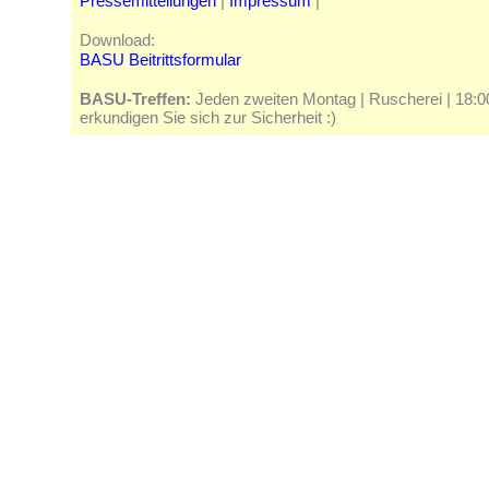
Pressemitteilungen
|
Impressum
|
Download:
BASU Beitrittsformular
BASU-Treffen:
Jeden zweiten Montag | Ruscherei | 18:00 
erkundigen Sie sich zur Sicherheit :)