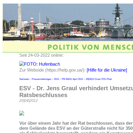
Seit 24-03-2022 online:
Zur Webside (https://help.gov.ua/):
[Hilfe für die Ukraine]
Startseite
->
Pressemitteilungen
->
2012
->
PM BASU April 2012
->
20|04|12 Graul: ESV-Platz
ESV - Dr. Jens Graul verhindert Umsetz
Ratsbeschlusses
20|04|2012
Vor über einem Jahr hat der Rat beschlossen, dass der 
dem Gelände des ESV an der Güterstraße nicht für 350