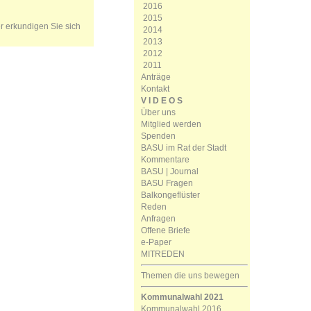
2016
2015
er erkundigen Sie sich
2014
2013
2012
2011
Anträge
Kontakt
V I D E O S
Über uns
Mitglied werden
Spenden
BASU im Rat der Stadt
Kommentare
BASU | Journal
BASU Fragen
Balkongeflüster
Reden
Anfragen
Offene Briefe
e-Paper
MITREDEN
Themen die uns bewegen
Kommunalwahl 2021
Kommunalwahl 2016