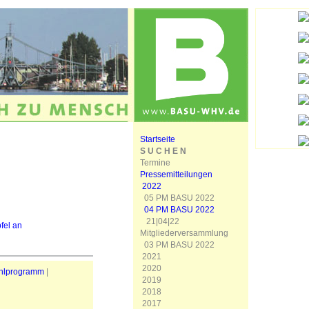
Startseite
S U C H E N
Termine
Pressemitteilungen
2022
05 PM BASU 2022
04 PM BASU 2022
21|04|22
fel an
Mitgliederversammlung
03 PM BASU 2022
2021
2020
hlprogramm
|
2019
2018
2017