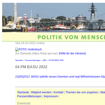
Seit 24-03-2022 online:
Zur Webside (https://help.gov.ua/):
[Hilfe für die Ukraine]
Startseite
->
Pressemitteilungen
->
2022
->
04 PM BASU 2022
04 PM BASU 2022
22|04|2022: BASU wählte neues Gremien und regt Wilhelmshaven-Gip
Startseite
|
Mitglied werden
|
Kontakt
|
Themen die uns angehen
|
Wa
Pressemitteilungen
|
Impressum
|
Download: