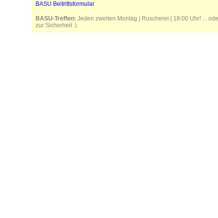
BASU Beitrittsformular
BASU-Treffen:
Jeden zweiten Montag | Ruscherei | 18:00 Uhr! ... od
zur Sicherheit :)