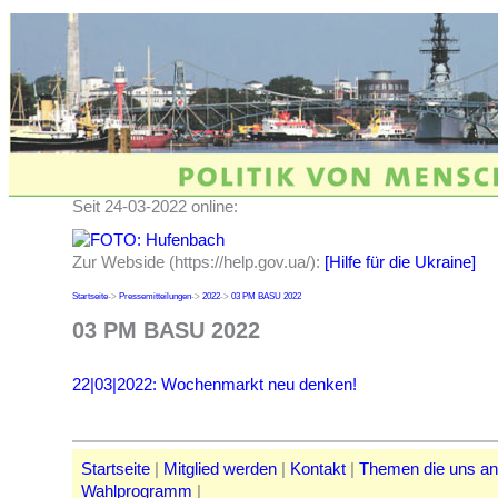
Seit 24-03-2022 online:
Zur Webside (https://help.gov.ua/):
[Hilfe für die Ukraine]
Startseite
->
Pressemitteilungen
->
2022
->
03 PM BASU 2022
03 PM BASU 2022
22|03|2022: Wochenmarkt neu denken!
Startseite
|
Mitglied werden
|
Kontakt
|
Themen die uns a
Wahlprogramm
|