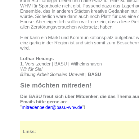
kann Schiffanleger bieten und hätte Platz für eine Schiffstan
WHV für Sportboote nicht gibt. Passend dazu das Lagerhaus
Ensemble, das in anderen Städten kreative Gedanken nur 
würde. Sicherlich wäre dann auch noch Platz für das eine 
House. Aber eigentlich sollten wir froh sein, dass diese Ge
allen Zerstörungsversuchen widersetzt haben.
Hier kann ein Markt und Kommunikationsplatz aufgebaut w
einzigartig in der Region ist und sich somit zum Besucher
wird.
Lothar Heiungs
1. Vorsitzender | BASU | Wilhelmshaven
Wir für Sie!
B
ildung
A
rbeit
S
oziales
U
mwelt
|
BASU
Sie möchten mitreden!
Die BASU freut sich über Mitdenker, die das Thema au
Emails bitte gerne an:
"
mitredenbeider@basu-whv.de
"!
Links: