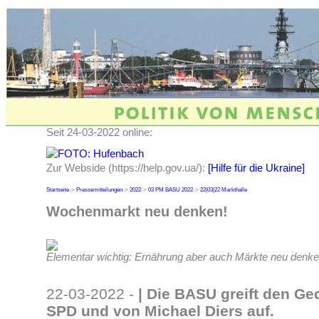
Seit 24-03-2022 online:
Zur Webside (https://help.gov.ua/):
[Hilfe für die Ukraine]
Startseite
->
Pressemitteilungen
->
2022
->
03 PM BASU 2022
->
22|03|22 Markthalle
Wochenmarkt neu denken!
Elementar wichtig: Ernährung aber auch Märkte neu denke
22-03-2022 -
|
Die BASU greift den Ge
SPD und von Michael Diers auf.