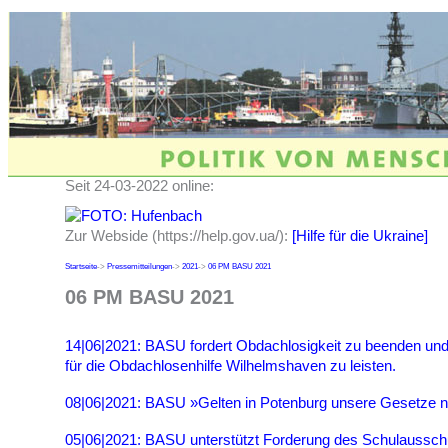
Seit 24-03-2022 online:
Zur Webside (https://help.gov.ua/):
[Hilfe für die Ukraine]
Startseite
->
Pressemitteilungen
->
2021
->
06 PM BASU 2021
06 PM BASU 2021
14|06|2021: BASU fordert Obdachlosigkeit zu beenden und k
für die Obdachlosenhilfe Wilhelmshaven zu leisten.
08|06|2021: BASU »Gelten in Potenburg unsere Gesetze n
05|06|2021: BASU unterstützt Forderung des Schulaussc