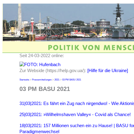
Seit 24-03-2022 online:
Zur Webside (https://help.gov.ua/):
[Hilfe für die Ukraine]
Startseite
->
Pressemitteilungen
->
2021
->
03 PM BASU 2021
03 PM BASU 2021
31|03|2021: Es fährt ein Zug nach nirgendwo! - Wie Aktion
25|03|2021: »Wilhelmshaven Valley« - Covid als Chance!
18|03|2021: 157 Millionen suchen ein zu Hause! | BASU fo
Paradigmenwechsel