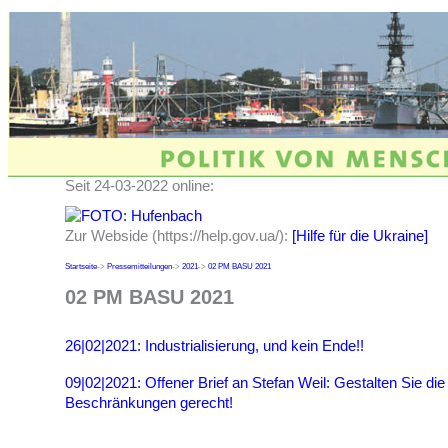
Seit 24-03-2022 online:
Zur Webside (https://help.gov.ua/):
[Hilfe für die Ukraine]
Startseite
->
Pressemitteilungen
->
2021
->
02 PM BASU 2021
02 PM BASU 2021
26|02|2021: Industrialisierung, und kein Ende!!
09|02|2021: Offener Brief an Stefan Weil: Gestalten Sie d
Beschränkungen gerecht!