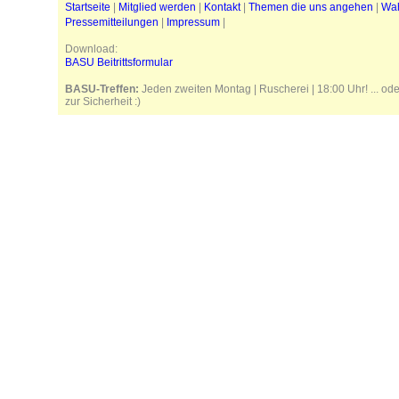
Startseite
|
Mitglied werden
|
Kontakt
|
Themen die uns angehen
|
Wa
Pressemitteilungen
|
Impressum
|
Download:
BASU Beitrittsformular
BASU-Treffen:
Jeden zweiten Montag | Ruscherei | 18:00 Uhr! ... od
zur Sicherheit :)