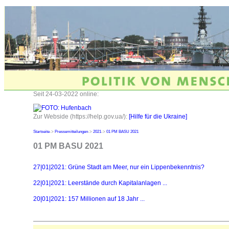
Seit 24-03-2022 online:
Zur Webside (https://help.gov.ua/):
[Hilfe für die Ukraine]
Startseite
->
Pressemitteilungen
->
2021
->
01 PM BASU 2021
01 PM BASU 2021
27|01|2021: Grüne Stadt am Meer, nur ein Lippenbekenntnis?
22|01|2021: Leerstände durch Kapitalanlagen ...
20|01|2021: 157 Millionen auf 18 Jahr ...