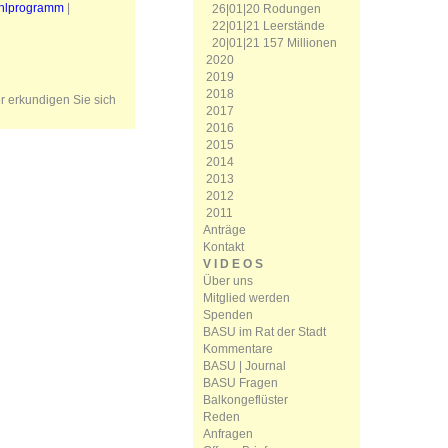
hlprogramm
|
26|01|20 Rodungen
22|01|21 Leerstände
20|01|21 157 Millionen
2020
2019
2018
er erkundigen Sie sich
2017
2016
2015
2014
2013
2012
2011
Anträge
Kontakt
V I D E O S
Über uns
Mitglied werden
Spenden
BASU im Rat der Stadt
Kommentare
BASU | Journal
BASU Fragen
Balkongeflüster
Reden
Anfragen