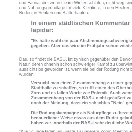
und Fauna, die, wenn sie im Winter schlafen, nicht weg sin
und Nahrungsgrundlage für viele Kleintiere, in den Hecken
Boden, in Senken und Blätterhaufen.
In einem städtischen Kommentar 
lapidar:
"Es hätte wohl ein paar Abstimmungsschwierigk
gegeben. Aber das wird im Frühjahr schon wiede
Das, so findet die BASU, ist zynisch gegenüber den Bewoh
Natur, deren ohnehin schon schwieriger Kampf zu überwint
aussichtslos geworden ist, wenn sie bei der Rodung nicht b
wurden.
Versucht man einen Zusammenhang zu einer gep
Stadthalle zu schaffen, so trifft einen des Oberb
Zorn und es fallen Worte wie Polemik. Auch wenn
Zusammenhang von der BASU nicht geäußert wur
doch der Meinung, dass ein schlichtes "Nein" ger
Die Rodungskampagne als Naturpflege zu bezeic
bedauerlicher Weise etwas aus dem Ruder gelaufe
haben wir innerhalb der BASU sehr deutliche Wo
"Alle 14 Tage laden wir Gäste zu unserem Zoom Meeting e