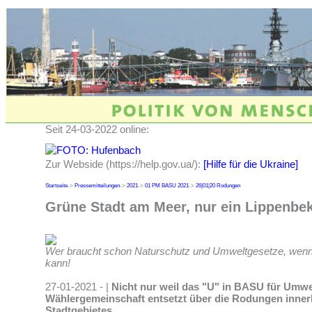
Seit 24-03-2022 online:
Zur Webside (https://help.gov.ua/):
[Hilfe für die Ukraine]
Startseite
->
Pressemitteilungen
->
2021
->
01 PM BASU 2021
->
26|01|20 Rodungen
Grüne Stadt am Meer, nur ein Lippenbe
Wer braucht schon Naturschutz und Umweltgesetze, wenn
kann!
27-01-2021 - |
Nicht nur weil das "U" in BASU für Umwel
Wählergemeinschaft entsetzt über die Rodungen inner
Stadtgebietes.