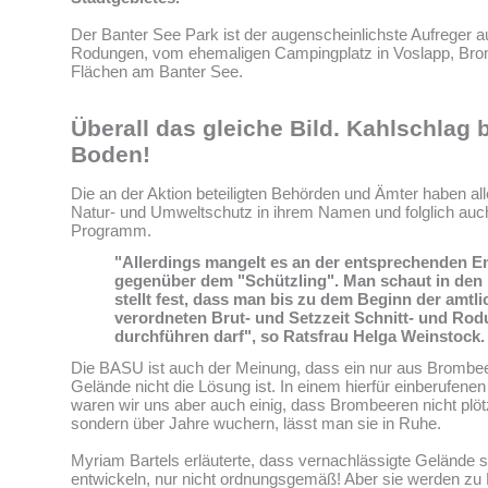
Der Banter See Park ist der augenscheinlichste Aufreger au
Rodungen, vom ehemaligen Campingplatz in Voslapp, B
Flächen am Banter See.
Überall das gleiche Bild. Kahlschlag 
Boden!
Die an der Aktion beteiligten Behörden und Ämter haben alle
Natur- und Umweltschutz in ihrem Namen und folglich auch
Programm.
"Allerdings mangelt es an der entsprechenden E
gegenüber dem "Schützling". Man schaut in den
stellt fest, dass man bis zu dem Beginn der amtli
verordneten Brut- und Setzzeit Schnitt- und Ro
durchführen darf", so Ratsfrau Helga Weinstock.
Die BASU ist auch der Meinung, dass ein nur aus Brombe
Gelände nicht die Lösung ist. In einem hierfür einberufen
waren wir uns aber auch einig, dass Brombeeren nicht plötz
sondern über Jahre wuchern, lässt man sie in Ruhe.
Myriam Bartels erläuterte, dass vernachlässigte Gelände s
entwickeln, nur nicht ordnungsgemäß! Aber sie werden zu B