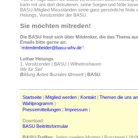
kann mit uns dort diskutieren, seine Sorgen und Nöte losw
BASU-Mitglied Missständen seine ganz persönliche Note ve
Heiungs, Vorsitzender der BASU.
Sie möchten mitreden!
Die BASU freut sich über Mitdenker, die das Thema au
Emails bitte gerne an:
"
mitredenbeider@basu-whv.de
"!
Lothar Heiungs
1. Vorsitzender | BASU | Wilhelmshaven
Wir für Sie!
B
ildung
A
rbeit
S
oziales
U
mwelt
|
BASU
Startseite
|
Mitglied werden
|
Kontakt
|
Themen die uns a
Wahlprogramm
|
Pressemitteilungen
|
Impressum
|
Download:
BASU Beitrittsformular
BASU-Treffen:
Jeden zweiten Montag | Ruscherei | 18:00 