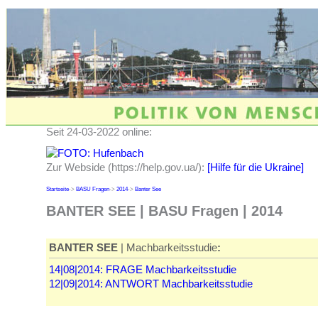
Seit 24-03-2022 online:
Zur Webside (https://help.gov.ua/):
[Hilfe für die Ukraine]
Startseite
->
BASU Fragen
->
2014
->
Banter See
BANTER SEE | BASU Fragen | 2014
BANTER SEE
| Machbarkeitsstudie
:
14|08|2014: FRAGE Machbarkeitsstudie
12|09|2014: ANTWORT Machbarkeitsstudie