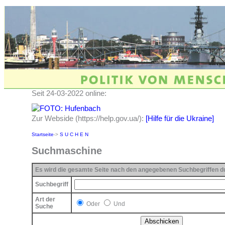
Seit 24-03-2022 online:
Zur Webside (https://help.gov.ua/):
[Hilfe für die Ukraine]
Startseite
->
S U C H E N
Suchmaschine
Es wird die gesamte Seite nach den angegebenen Suchbegriffen 
Suchbegriff
Art der
Oder
Und
Suche