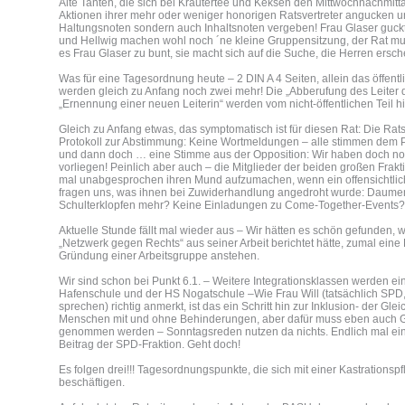
Alte Tanten, die sich bei Kräutertee und Keksen den Mittwochnachmitta
Aktionen ihrer mehr oder weniger honorigen Ratsvertreter angucken u
Haltungsnoten sondern auch Inhaltsnoten vergeben! Frau Glaser guckt,
und Hellwig machen wohl noch ´ne kleine Gruppensitzung, der Rat mus
es Frau Glaser zu bunt, sie macht sich auf die Suche, die Herren ersch
Was für eine Tagesordnung heute – 2 DIN A 4 Seiten, allein das öffen
werden gleich zu Anfang noch zwei mehr! Die „Abberufung des Leiter 
„Ernennung einer neuen Leiterin“ werden vom nicht-öffentlichen Teil hi
Gleich zu Anfang etwas, das symptomatisch ist für diesen Rat: Die Rats
Protokoll zur Abstimmung: Keine Wortmeldungen – alle stimmen dem Pr
und dann doch … eine Stimme aus der Opposition: Wir haben doch noc
vorliegen! Peinlich aber auch – die Mitglieder der beiden großen Frak
mal unabgesprochen ihren Mund aufzumachen, wenn ein offensichtliche
fragen uns, was ihnen bei Zuwiderhandlung angedroht wurde: Daum
Schulterklopfen mehr? Keine Einladungen zu Come-Together-Events?
Aktuelle Stunde fällt mal wieder aus – Wir hätten es schön gefunden, 
„Netzwerk gegen Rechts“ aus seiner Arbeit berichtet hätte, zumal eine
Gründung einer Arbeitsgruppe anstehen.
Wir sind schon bei Punkt 6.1. – Weitere Integrationsklassen werden ei
Hafenschule und der HS Nogatschule –Wie Frau Will (tatsächlich SPD
sprechen) richtig anmerkt, ist das ein Schritt hin zur Inklusion- der G
Menschen mit und ohne Behinderungen, aber dafür muss eben auch G
genommen werden – Sonntagsreden nutzen da nichts. Endlich mal ein i
Beitrag der SPD-Fraktion. Geht doch!
Es folgen drei!!! Tagesordnungspunkte, die sich mit einer Kastrationspfl
beschäftigen.