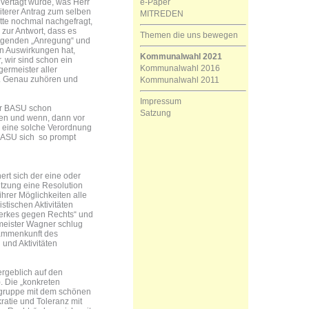
e-Paper
 vertagt wurde, was Herr
iterer Antrag zum selben
MITREDEN
te nochmal nachgefragt,
 zur Antwort, dass es
Themen die uns bewegen
iegenden „Anregung“ und
en Auswirkungen hat,
Kommunalwahl 2021
 wir sind schon ein
Kommunalwahl 2016
germeister aller
. Genau zuhören und
Kommunalwahl 2011
Impressum
er BASU schon
Satzung
hen und wenn, dann vor
s eine solche Verordnung
BASU sich so prompt
ert sich der eine oder
itzung eine Resolution
ihrer Möglichkeiten alle
stischen Aktivitäten
erkes gegen Rechts“ und
meister Wagner schlug
sammenkunft des
und Aktivitäten
ergeblich auf den
. Die „konkreten
tsgruppe mit dem schönen
atie und Toleranz mit