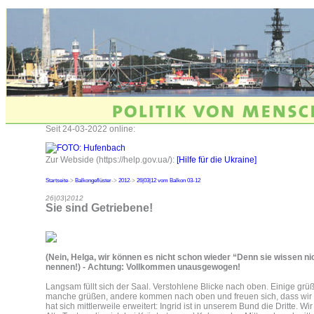
Seit 24-03-2022 online:
Zur Webside (https://help.gov.ua/):
[Hilfe für die Ukraine]
Startseite
->
Balkongeflüster
->
2012
->
26|03|12 vom Balkon 03-12
26|03|2012
Sie sind Getriebene!
(Nein, Helga, wir können es nicht schon wieder “Denn sie wissen nic
nennen!) - Achtung: Vollkommen unausgewogen!
Langsam füllt sich der Saal. Verstohlene Blicke nach oben. Einige grü
manche grüßen, andere kommen nach oben und freuen sich, dass wir
hat sich mittlerweile erweitert: Ingrid ist in unserem Bund die Dritte. Wi