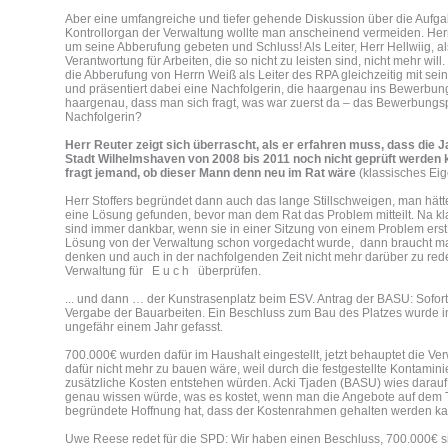
Aber eine umfangreiche und tiefer gehende Diskussion über die Aufg
Kontrollorgan der Verwaltung wollte man anscheinend vermeiden. Herr
um seine Abberufung gebeten und Schluss! Als Leiter, Herr Hellwiig, als 
Verantwortung für Arbeiten, die so nicht zu leisten sind, nicht mehr wil
die Abberufung von Herrn Weiß als Leiter des RPA gleichzeitig mit sei
und präsentiert dabei eine Nachfolgerin, die haargenau ins Bewerbung
haargenau, dass man sich fragt, was war zuerst da – das Bewerbungspr
Nachfolgerin?
Herr Reuter zeigt sich überrascht, als er erfahren muss, dass die
Stadt Wilhelmshaven von 2008 bis 2011 noch nicht geprüft werden 
fragt jemand, ob dieser Mann denn neu im Rat wäre
(klassisches Eig
Herr Stoffers begründet dann auch das lange Stillschweigen, man hätte
eine Lösung gefunden, bevor man dem Rat das Problem mitteilt. Na kla
sind immer dankbar, wenn sie in einer Sitzung von einem Problem ers
Lösung von der Verwaltung schon vorgedacht wurde, dann braucht ma
denken und auch in der nachfolgenden Zeit nicht mehr darüber zu rede
Verwaltung für E u c h überprüfen.
... und dann … der Kunstrasenplatz beim ESV. Antrag der BASU: Sofor
Vergabe der Bauarbeiten. Ein Beschluss zum Bau des Platzes wurde i
ungefähr einem Jahr gefasst.
700.000€ wurden dafür im Haushalt eingestellt, jetzt behauptet die Ver
dafür nicht mehr zu bauen wäre, weil durch die festgestellte Kontami
zusätzliche Kosten entstehen würden. Acki Tjaden (BASU) wies darauf
genau wissen würde, was es kostet, wenn man die Angebote auf dem T
begründete Hoffnung hat, dass der Kostenrahmen gehalten werden ka
Uwe Reese redet für die SPD: Wir haben einen Beschluss, 700.000€ si