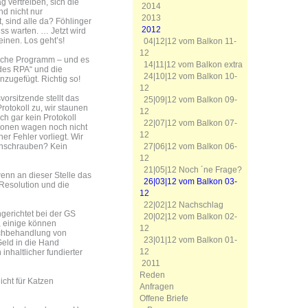
g vertreiben, sich die
2014
nd nicht nur
2013
 sind alle da? Föhlinger
2012
s warten. … Jetzt wird
einen. Los geht’s!
04|12|12 vom Balkon 11-
12
tliche Programm – und es
14|11|12 vom Balkon extra
des RPA“ und die
24|10|12 vom Balkon 10-
nzugefügt. Richtig so!
12
vorsitzende stellt das
25|09|12 vom Balkon 09-
otokoll zu, wir staunen
12
h gar kein Protokoll
22|07|12 vom Balkon 07-
tionen wagen noch nicht
12
r Fehler vorliegt. Wir
27|06|12 vom Balkon 06-
enschrauben? Kein
12
21|05|12 Noch ´ne Frage?
wenn an dieser Stelle das
26|03|12 vom Balkon 03-
 Resolution und die
12
22|02|12 Nachschlag
ngerichtet bei der GS
20|02|12 vom Balkon 02-
, einige können
12
leichbehandlung von
23|01|12 vom Balkon 01-
eld in die Hand
12
nhaltlicher fundierter
2011
Reden
icht für Katzen
Anfragen
Offene Briefe