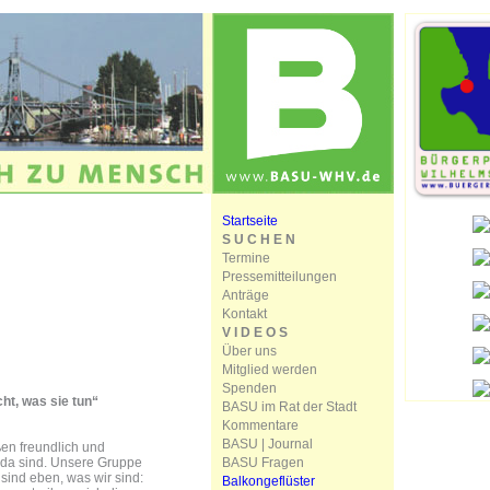
Startseite
S U C H E N
Termine
Pressemitteilungen
Anträge
Kontakt
V I D E O S
Über uns
Mitglied werden
Spenden
ht, was sie tun“
BASU im Rat der Stadt
Kommentare
BASU | Journal
ßen freundlich und
BASU Fragen
 da sind. Unsere Gruppe
r sind eben, was wir sind:
Balkongeflüster