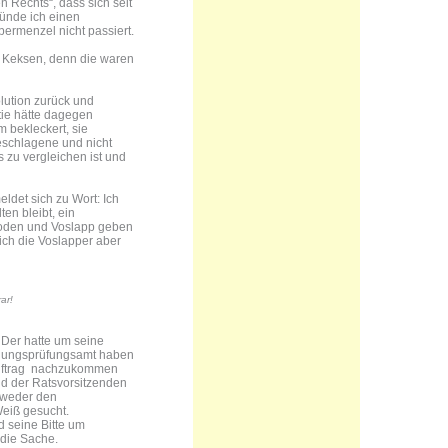
n Rechts“, dass sich seit
ründe ich einen
ermenzel nicht passiert.
 Keksen, denn die waren
lution zurück und
tie hätte dagegen
 bekleckert, sie
eschlagene und nicht
s zu vergleichen ist und
det sich zu Wort: Ich
en bleibt, ein
groden und Voslapp geben
ich die Voslapper aber
ar!
Der hatte um seine
chnungsprüfungsamt haben
m Auftrag nachzukommen
d der Ratsvorsitzenden
r weder den
Weiß gesucht.
d seine Bitte um
die Sache.