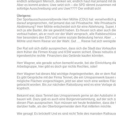
endlich anfangen! Mensch, denken wir, endlich haut mal jemand mit de
Aber es kommt anders: Uwe setzt sich – die SPD stimmt zusammen mi
sofortige Ausschreibung und uns Uwe???? Der enthält sich!
Übrigens:
Der Sportausschussvorsitzende Herr Möhle (CDU) hat versehentlich ga
darauf angesprochen, rief jemand das sei Privatsache. Wie Privatsache
Abstimmung? Herr Möhle entscheidet sich für eine Ablehnung. Super, 
sich ja alle Banter, die sie gewählt haben. Es freuen sich aber auch 
vertraut haben, als er noch vor der Wahl versprach, alle Ratsbeschlü
hier besonders den ESV und seine soziale Bedeutung hervor. Aber … 
Möhle und Herrn Reese vor der Wahl. Gut …. Reese hat sich wenigste
Der Rat soll sich dafür aussprechen, dass sich die Stadt das Vorkaufsr
dem früher die Firmen Krupp und KSW waren sichert. Etwas nebulös de
irgendwelche rechte Finanziers das Gelände kaufen könnten.
Herr Wagner, wie gerade schon bemerkt wurde, bei der Einrichtung d
Arbeitsgruppe, hier gibt es doch gar nichts Rechtes, oder!
Herr Wagner hat dieses Mal wichtige Angelegenheiten, die er dem Rat n
Es gibt Gespräche mit der Firma Tennet, die ein Umspannwerk bauen 
mögliche Flächen vorgeschlagen, jetzt sei aber noch eine weitere Flä
gebracht worden. Bis zur nächsten Ratssitzung wird es eine Vorlage d
kryptisch.
Bekannt war, dass Tennet das Umspannwerk gerne an der Autobahn im
bauen will. Dazu gab es auch eine Bürgerversammlung, auf der sich 
diesen Plan aussprachen. Nun müssen wir heute feststellen, dass die
darüber hatte, als der Oberbürgermeister dem Rat mitteilen möchte.
Wie gesagt: Es bröckelt! Und es sind nicht Teile des maroden Rathaus