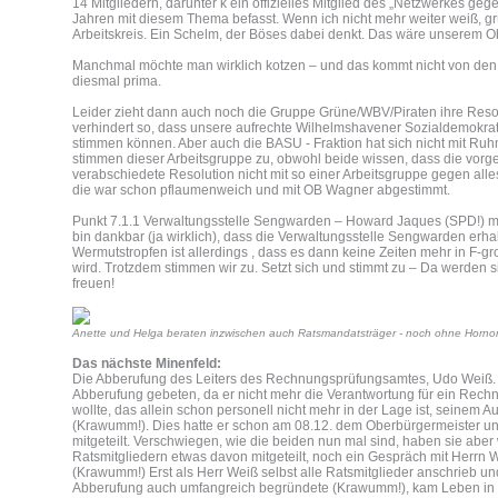
14 Mitgliedern, darunter k ein offizielles Mitglied des „Netzwerkes gege
Jahren mit diesem Thema befasst. Wenn ich nicht mehr weiter weiß, g
Arbeitskreis. Ein Schelm, der Böses dabei denkt. Das wäre unserem Ob
Manchmal möchte man wirklich kotzen – und das kommt nicht von den
diesmal prima.
Leider zieht dann auch noch die Gruppe Grüne/WBV/Piraten ihre Reso
verhindert so, dass unsere aufrechte Wilhelmshavener Sozialdemokra
stimmen können. Aber auch die BASU - Fraktion hat sich nicht mit Ruhm
stimmen dieser Arbeitsgruppe zu, obwohl beide wissen, dass die vorg
verabschiedete Resolution nicht mit so einer Arbeitsgruppe gegen alle
die war schon pflaumenweich und mit OB Wagner abgestimmt.
Punkt 7.1.1 Verwaltungsstelle Sengwarden – Howard Jaques (SPD!) mel
bin dankbar (ja wirklich), dass die Verwaltungsstelle Sengwarden erhalt
Wermutstropfen ist allerdings , dass es dann keine Zeiten mehr in F-
wird. Trotzdem stimmen wir zu. Setzt sich und stimmt zu – Da werden s
freuen!
Anette und Helga beraten inzwischen auch Ratsmandatsträger - noch ohne Hornor
Das nächste Minenfeld:
Die Abberufung des Leiters des Rechnungsprüfungsamtes, Udo Weiß. 
Abberufung gebeten, da er nicht mehr die Verantwortung für ein Re
wollte, das allein schon personell nicht mehr in der Lage ist, seine
(Krawumm!). Dies hatte er schon am 08.12. dem Oberbürgermeister un
mitgeteilt. Verschwiegen, wie die beiden nun mal sind, haben sie abe
Ratsmitgliedern etwas davon mitgeteilt, noch ein Gespräch mit Herrn 
(Krawumm!) Erst als Herr Weiß selbst alle Ratsmitglieder anschrieb un
Abberufung auch umfangreich begründete (Krawumm!), kam Leben in 