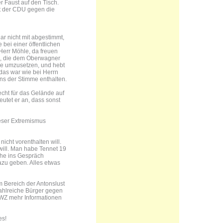
r Faust auf den Tisch.
t der CDU gegen die
r nicht mit abgestimmt,
 bei einer öffentlichen
Herr Möhle, da freuen
die, die dem Oberwagner
sse umzusetzen, und hebt
das war wie bei Herrn
ns der Stimme enthalten.
echt für das Gelände auf
utet er an, dass sonst
ieser Extremismus
icht vorenthalten will.
will. Man habe Tennet 19
che ins Gespräch
azu geben. Alles etwas
 Bereich der Antonslust
zahlreiche Bürger gegen
 WZ mehr Informationen
es!