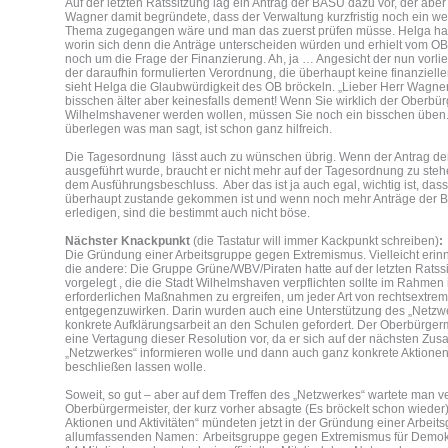
Auf der letzten Ratssitzung lag ein Antrag der BASU dazu vor, der aber
Wagner damit begründete, dass der Verwaltung kurzfristig noch ein we
Thema zugegangen wäre und man das zuerst prüfen müsse. Helga hat
worin sich denn die Anträge unterscheiden würden und erhielt vom OB
noch um die Frage der Finanzierung. Ah, ja … Angesicht der nun vorl
der daraufhin formulierten Verordnung, die überhaupt keine finanziell
sieht Helga die Glaubwürdigkeit des OB bröckeln. „Lieber Herr Wagner,
bisschen älter aber keinesfalls dement! Wenn Sie wirklich der Oberbür
Wilhelmshavener werden wollen, müssen Sie noch ein bisschen üben
überlegen was man sagt, ist schon ganz hilfreich.
Die Tagesordnung lässt auch zu wünschen übrig. Wenn der Antrag d
ausgeführt wurde, braucht er nicht mehr auf der Tagesordnung zu ste
dem Ausführungsbeschluss. Aber das ist ja auch egal, wichtig ist, das
überhaupt zustande gekommen ist und wenn noch mehr Anträge der 
erledigen, sind die bestimmt auch nicht böse.
Nächster Knackpunkt
(die Tastatur will immer Kackpunkt schreiben)
:
Die Gründung einer Arbeitsgruppe gegen Extremismus. Vielleicht erinn
die andere: Die Gruppe Grüne/WBV/Piraten hatte auf der letzten Ratss
vorgelegt , die die Stadt Wilhelmshaven verpflichten sollte im Rahmen 
erforderlichen Maßnahmen zu ergreifen, um jeder Art von rechtsextremi
entgegenzuwirken. Darin wurden auch eine Unterstützung des „Netzw
konkrete Aufklärungsarbeit an den Schulen gefordert. Der Oberbürger
eine Vertagung dieser Resolution vor, da er sich auf der nächsten Zu
„Netzwerkes“ informieren wolle und dann auch ganz konkrete Aktionen 
beschließen lassen wolle.
Soweit, so gut – aber auf dem Treffen des „Netzwerkes“ wartete man v
Oberbürgermeister, der kurz vorher absagte (Es bröckelt schon wieder)
Aktionen und Aktivitäten“ mündeten jetzt in der Gründung einer Arbei
allumfassenden Namen: Arbeitsgruppe gegen Extremismus für Demokr