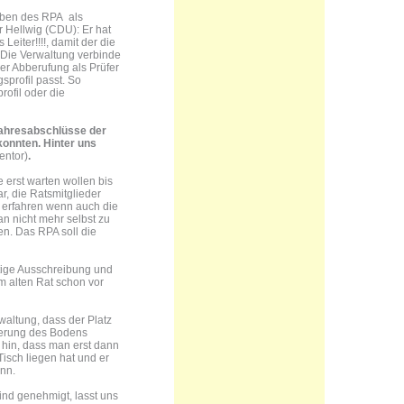
aben des RPA als
 Hellwig (CDU): Er hat
Leiter!!!!, damit der die
l. Die Verwaltung verbinde
ner Abberufung als Prüfer
sprofil passt. So
ofil oder die
 Jahresabschlüsse der
konnten. Hinter uns
entor)
.
 erst warten wollen bis
r, die Ratsmitglieder
t erfahren wenn auch die
n nicht mehr selbst zu
n. Das RPA soll die
tige Ausschreibung und
m alten Rat schon vor
waltung, dass der Platz
nierung des Bodens
 hin, dass man erst dann
isch liegen hat und er
nn.
nd genehmigt, lasst uns