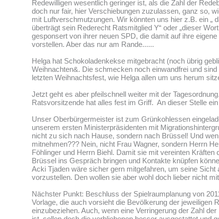
Redewilligen wesentlich geringer ist, als die Zahl der Rede
doch nur fair, hier Verschiebungen zuzulassen, ganz so, w
mit Luftverschmutzungen. Wir könnten uns hier z.B. ein „ 
überträgt sein Rederecht Ratsmitglied Y“ oder „dieser Wor
gesponsert von ihrer neuen SPD, die damit auf ihre eigene
vorstellen. Aber das nur am Rande......
Helga hat Schokoladenkekse mitgebracht (noch übrig gebl
Weihnachten&. Die schmecken noch einwandfrei und sind 
letzten Weihnachtsfest, wie Helga allen um uns herum sitz
Jetzt geht es aber pfeilschnell weiter mit der Tagesordnung
Ratsvorsitzende hat alles fest im Griff. An dieser Stelle e
Unser Oberbürgermeister ist zum Grünkohlessen eingela
unserem ersten Ministerpräsidenten mit Migrationshintergru
nicht zu sich nach Hause, sondern nach Brüssel! Und wen
mitnehmen??? Nein, nicht Frau Wagner, sondern Herrn Hel
Föhlinger und Herrn Biehl. Damit sie mit vereinten Kräfte
Brüssel ins Gespräch bringen und Kontakte knüpfen können
Acki Tjaden wäre sicher gern mitgefahren, um seine Sicht
vorzustellen. Den wollen sie aber wohl doch lieber nicht m
Nächster Punkt: Beschluss der Spielraumplanung von 2011 
Vorlage, die auch vorsieht die Bevölkerung der jeweiligen
einzubeziehen. Auch, wenn eine Verringerung der Zahl der 
ist, sollen doch die verbliebenen besser ausgestattet und g