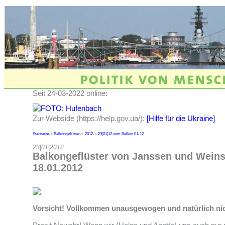
Seit 24-03-2022 online:
Zur Webside (https://help.gov.ua/):
[Hilfe für die Ukraine]
Startseite
->
Balkongeflüster
->
2012
->
23|01|12 vom Balkon 01-12
23|01|2012
Balkongeflüster von Janssen und Wein
18.01.2012
Vorsicht! Vollkommen unausgewogen und natürlich nich