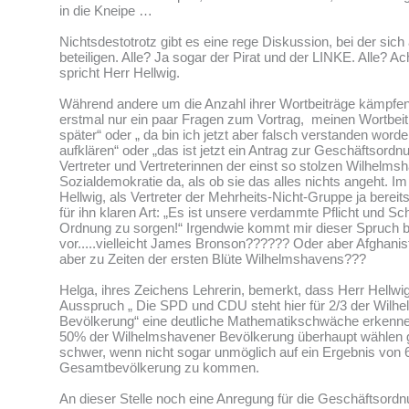
in die Kneipe …
Nichtsdestotrotz gibt es eine rege Diskussion, bei der sich 
beteiligen. Alle? Ja sogar der Pirat und der LINKE. Alle? Ac
spricht Herr Hellwig.
Während andere um die Anzahl ihrer Wortbeiträge kämpfen 
erstmal nur ein paar Fragen zum Vortrag, meinen Wortbeitr
später“ oder „ da bin ich jetzt aber falsch verstanden word
aufklären“ oder „das ist jetzt ein Antrag zur Geschäftsordnu
Vertreter und Vertreterinnen der einst so stolzen Wilhelms
Sozialdemokratie da, als ob sie das alles nichts angeht. Im
Hellwig, als Vertreter der Mehrheits-Nicht-Gruppe ja bereits
für ihn klaren Art: „Es ist unsere verdammte Pflicht und Schu
Ordnung zu sorgen!“ Irgendwie kommt mir dieser Spruch 
vor.....vielleicht James Bronson?????? Oder aber Afghan
aber zu Zeiten der ersten Blüte Wilhelmshavens???
Helga, ihres Zeichens Lehrerin, bemerkt, dass Herr Hellwi
Ausspruch „ Die SPD und CDU steht hier für 2/3 der Wilh
Bevölkerung“ eine deutliche Mathematikschwäche erkenne
50% der Wilhelmshavener Bevölkerung überhaupt wählen ge
schwer, wenn nicht sogar unmöglich auf ein Ergebnis von
Gesamtbevölkerung zu kommen.
An dieser Stelle noch eine Anregung für die Geschäftsordn