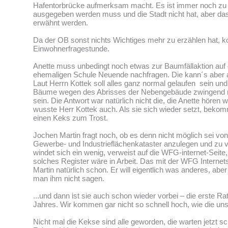
Hafentorbrücke aufmerksam macht. Es ist immer noch zu 
ausgegeben werden muss und die Stadt nicht hat, aber d
erwähnt werden.
Da der OB sonst nichts Wichtiges mehr zu erzählen hat,
Einwohnerfragestunde.
Anette muss unbedingt noch etwas zur Baumfällaktion au
ehemaligen Schule Neuende nachfragen. Die kann´s aber a
Laut Herrn Kottek soll alles ganz normal gelaufen sein und
Bäume wegen des Abrisses der Nebengebäude zwingend 
sein. Die Antwort war natürlich nicht die, die Anette hören w
wusste Herr Kottek auch. Als sie sich wieder setzt, bekom
einen Keks zum Trost.
Jochen Martin fragt noch, ob es denn nicht möglich sei von
Gewerbe- und Industrieflächenkataster anzulegen und zu v
windet sich ein wenig, verweist auf die WFG-internet-Seite,
solches Register wäre in Arbeit. Das mit der WFG Internet
Martin natürlich schon. Er will eigentlich was anderes, aber
man ihm nicht sagen.
...und dann ist sie auch schon wieder vorbei – die erste Ra
Jahres. Wir kommen gar nicht so schnell hoch, wie die uns
Nicht mal die Kekse sind alle geworden, die warten jetzt s