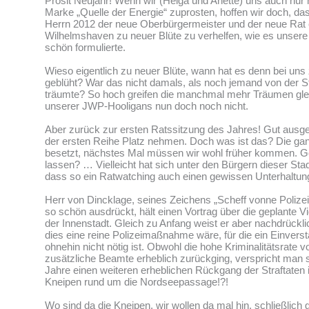
Prosit Neujahr! Wenn wir (Helga und Anette) uns auch nur 
Marke „Quelle der Energie“ zuprosten, hoffen wir doch, da
Herrn 2012 der neue Oberbürgermeister und der neue Rat 
Wilhelmshaven zu neuer Blüte zu verhelfen, wie es unsere
schön formulierte.
Wieso eigentlich zu neuer Blüte, wann hat es denn bei uns
geblüht? War das nicht damals, als noch jemand von der S
träumte? So hoch greifen die manchmal mehr Träumen gle
unserer JWP-Hooligans nun doch noch nicht.
Aber zurück zur ersten Ratssitzung des Jahres! Gut ausger
der ersten Reihe Platz nehmen. Doch was ist das? Die gan
besetzt, nächstes Mal müssen wir wohl früher kommen. Ge
lassen? … Vielleicht hat sich unter den Bürgern dieser St
dass so ein Ratwatching auch einen gewissen Unterhaltung
Herr von Dincklage, seines Zeichens „Scheff vonne Polizei
so schön ausdrückt, hält einen Vortrag über die geplante
der Innenstadt. Gleich zu Anfang weist er aber nachdrückli
dies eine reine Polizeimaßnahme wäre, für die ein Einvers
ohnehin nicht nötig ist. Obwohl die hohe Kriminalitätsrate 
zusätzliche Beamte erheblich zurückging, verspricht man s
Jahre einen weiteren erheblichen Rückgang der Straftaten 
Kneipen rund um die Nordseepassage!?!
Wo sind da die Kneipen, wir wollen da mal hin, schließlich