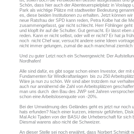
Schön, dass hier auch der Abenteuerspielplatz in Voslapp 
Park als wichtige Plätze mit stadtweiter Bedeutung genannt si
es, diese beiden Institutionen zu erhalten. Jetzt können wir 
neue Ratsfrau der SPD kann reden, Petra Kolbe hat die M
zusammengefasst, gar nicht schlecht. Herr Föhlinger geht 
und klopft ihr auf die Schulter. Gut gemacht. Er lässt eben 
reden. Kann er nicht selbst, oder will er nicht? Er hat ja frü
noch nicht Chef war, versucht andere seine Ideen vortrage
nicht immer gelungen, zumal die auch manchmal ziemlich
Und zu guter Letzt noch ein Schwergewicht: Der Aufstellu
Nordhafen!
Alle sind dafür, es gibt sogar schon einen Investor, der mit
Fundamenten für Windkraftanlagen bis zu 250 Arbeitsplätze
Wäre ja nun zu schön. Wir sind aber trotzdem nur verhalte
auch nur annähernd die Zahl von Arbeitsplätzen geschaffe
man uns durch den Bau des JWP seit Jahren versprochen ha
schon eine Arbeitslosenquote von -20%.
Bei der Umwidmung des Geländes geht es jetzt nur noch 
hats erfunden? Nach einer kurzen, intensiv geführten, Dis
Mal Acki Tjaden von der BASU die Urheberschaft für sich
Diesmal warens also nicht die Schweizer.
An dieser Stelle sei noch erwähnt, dass Norbert Schmidt n